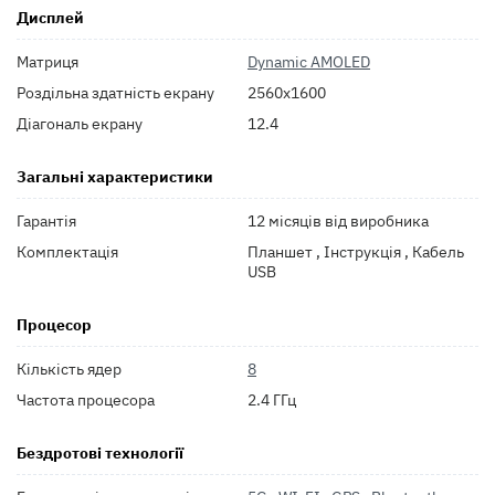
Дисплей
Матриця
Dynamic AMOLED
Роздільна здатність екрану
2560x1600
Діагональ екрану
12.4
Загальні характеристики
Гарантія
12 місяців від виробника
Комплектація
Планшет , Інструкція , Кабель
USB
Процесор
Кількість ядер
8
Частота процесора
2.4 ГГц
Бездротові технології