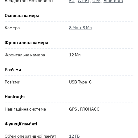
Бездротові можливості
5G
,
WI-FI
,
GPS
,
Bluetooth
Основна камера
Камера
8 Мп + 8 Мп
Фронтальна камера
Фронтальна камера
12 Мп
Роз'єми
Роз'єми
USB Type-C
Навігація
Навігаційна система
GPS , ГЛОНАСС
Функції пам'яті
Об'єм оперативної пам'яті
12 ГБ