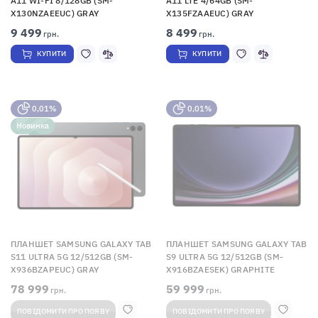
A11 WI-FI 8/128GB (SM-
A11 LTE 4/64GB (SM-
X130NZAEEUC) GRAY
X135FZAAEUC) GRAY
9 499
8 499
грн.
грн.
КУПИТИ
КУПИТИ
0,01%
0,01%
Новинка
ПЛАНШЕТ SAMSUNG GALAXY TAB
ПЛАНШЕТ SAMSUNG GALAXY TAB
S11 ULTRA 5G 12/512GB (SM-
S9 ULTRA 5G 12/512GB (SM-
X936BZAPEUC) GRAY
X916BZAESEK) GRAPHITE
78 999
59 999
грн.
грн.
ПОВІДОМИТИ ПРО ПОЯВУ
ПОВІДОМИТИ ПРО ПОЯВУ