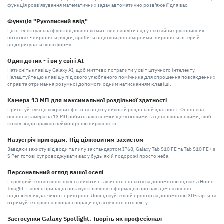
функція розв'язування математичних задач автоматично розв’яже її для вас.
Функція "Рукописний ввід"
Ця інтелектуальна функція дозволяє миттєво навести лад у неохайних рукописних
нотатках - вирівняти рядки, зробити відступи рівномірними, вирівняти літери й
відкоригувати їхню форму.
Один дотик - і ви у світі AI
Натисніть клавішу Galaxy AI, щоб миттєво потрапити у світ штучного інтелекту.
Налаштуйте цю клавішу під свого улюбленого помічника для спрощення повсякденних
справ та отримання розумної допомоги одним натисканням клавіші.
Камера 13 МП для максимальної роздільної здатності
Приготуйтеся до яскравих фото та відео у високій роздільній здатності. Оновлена
основна камера на 13 МП робить ваші знімки ще чіткішими та деталізованішими, щоб
кожен кадр вражав неймовірною виразністю.
Назустріч пригодам. Під цілковитим захистом
Завдяки захисту від води та пилу за стандартом IP68, Galaxy Tab S10 FE та Tab S10 FE+ з
S Pen готові супроводжувати вас у будь-якій подорожі просто неба.
Персональний огляд вашої оселі
Перевіряйте стан своєї оселі з висоти пташиного польоту за допомогою віджета Home
Insight. Панель приладів показує ключову інформацію про ваш дім на основі
підключених датчиків і пристроїв. Досліджуйте свій простір за допомогою 3D-карти та
отримуйте персоналізовані поради від штучного інтелекту.
Застосунки Galaxy Spotlight. Творіть як професіонал