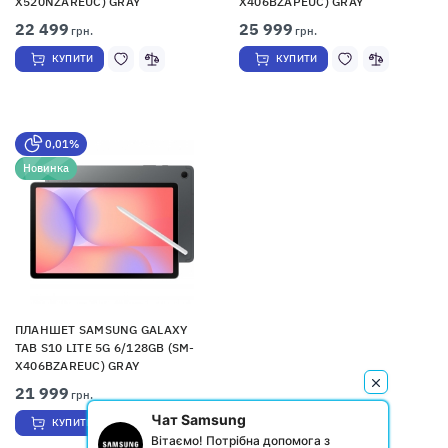
X520NZAREUC) GRAY
X406BZAPEUC) GRAY
22 499
25 999
грн.
грн.
КУПИТИ
КУПИТИ
0,01%
Новинка
ПЛАНШЕТ SAMSUNG GALAXY
TAB S10 LITE 5G 6/128GB (SM-
X406BZAREUC) GRAY
21 999
грн.
Чат Samsung
КУПИТИ
Вітаємо! Потрібна допомога з