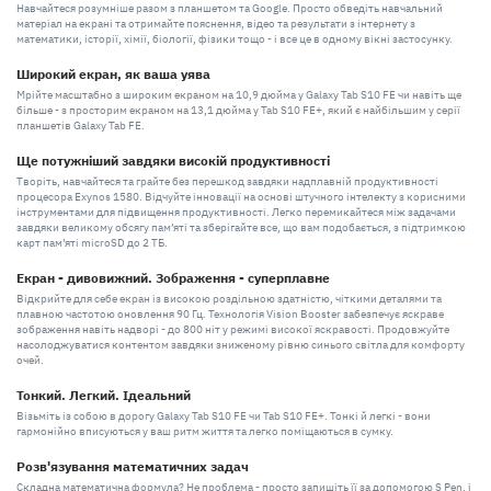
Навчайтеся розумніше разом з планшетом та Google. Просто обведіть навчальний
матеріал на екрані та отримайте пояснення, відео та результати з інтернету з
математики, історії, хімії, біології, фізики тощо - і все це в одному вікні застосунку.
Широкий екран, як ваша уява
Мрійте масштабно з широким екраном на 10,9 дюйма у Galaxy Tab S10 FE чи навіть ще
більше - з просторим екраном на 13,1 дюйма у Tab S10 FE+, який є найбільшим у серії
планшетів Galaxy Tab FE.
Ще потужніший завдяки високій продуктивності
Творіть, навчайтеся та грайте без перешкод завдяки надплавній продуктивності
процесора Exynos 1580. Відчуйте інновації на основі штучного інтелекту з корисними
інструментами для підвищення продуктивності. Легко перемикайтеся між задачами
завдяки великому обсягу пам’яті та зберігайте все, що вам подобається, з підтримкою
карт пам’яті microSD до 2 ТБ.
Екран - дивовижний. Зображення - суперплавне
Відкрийте для себе екран із високою роздільною здатністю, чіткими деталями та
плавною частотою оновлення 90 Гц. Технологія Vision Booster забезпечує яскраве
зображення навіть надворі - до 800 ніт у режимі високої яскравості. Продовжуйте
насолоджуватися контентом завдяки зниженому рівню синього світла для комфорту
очей.
Тонкий. Легкий. Ідеальний
Візьміть із собою в дорогу Galaxy Tab S10 FE чи Tab S10 FE+. Тонкі й легкі - вони
гармонійно вписуються у ваш ритм життя та легко поміщаються в сумку.
Розв'язування математичних задач
Складна математична формула? Не проблема - просто запишіть її за допомогою S Pen, і