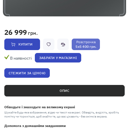
26 999
грн.
Розстрочка
КУПИТИ
5x5 400 грн.
В наявності
ЗАБРАТИ У МАГАЗИНІ
СТЕЖИТИ ЗА ЦІНОЮ
ОПИС
Обводьте і знаходьте на великому екрані
Шукайте будь-яке зображення, відео чи текст на екрані. Обведіть, виділіть, зробіть
помітку чи торкніться, щоб знайти те, що вас цікавить - без знімків екрана.
Допомога з домашніми завданнями