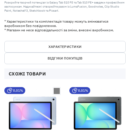
Розкрийте творчий потенціал із Galaxy Tab S10 FE та Tab S10 FE+ завдяки професійним
застосункам. Надихайтеся і створюйте разом із LumaFusion, Goodnotes, Clip Studio
Paint, Noteshelf 3, Sketchbook та Picsart.
* Характеристики та комплектація товару можуть змінюватися
виробником без повідомлення.
* Магазин не несе відповідальності за зміни, внесені виробником.
ХАРАКТЕРИСТИКИ
ВІДГУКИ ПОКУПЦІВ
СХОЖІ ТОВАРИ
0,01%
0,01%