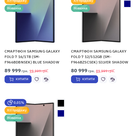
Хіт продажу
Хіт продажу
Новинка
Новинка
СМАРТФОН SAMSUNG GALAXY
СМАРТФОН SAMSUNG GALAXY
FOLD 7 16/1TB (SM-
FOLD 7 12/512GB (SM-
F966BDBNSEK) BLUE SHADOW
F966BZSCSEK) SILVER SHADOW
89 999
80 999
грн.
99 999
грн.
грн.
89 999
грн.
КУПИТИ
КУПИТИ
0,01%
Хіт продажу
Новинка