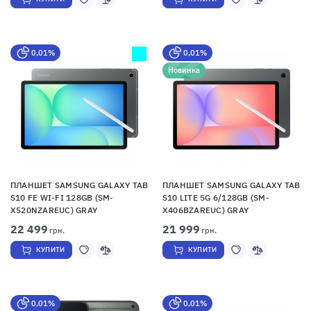
0,01%
0,01%
Новинка
ПЛАНШЕТ SAMSUNG GALAXY TAB
ПЛАНШЕТ SAMSUNG GALAXY TAB
S10 FE WI-FI 128GB (SM-
S10 LITE 5G 6/128GB (SM-
X520NZAREUC) GRAY
X406BZAREUC) GRAY
22 499
21 999
грн.
грн.
КУПИТИ
КУПИТИ
0,01%
0,01%