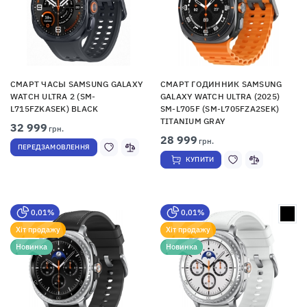
СМАРТ ЧАСЫ SAMSUNG GALAXY
СМАРТ ГОДИННИК SAMSUNG
WATCH ULTRA 2 (SM-
GALAXY WATCH ULTRA (2025)
L715FZKASEK) BLACK
SM-L705F (SM-L705FZA2SEK)
TITANIUM GRAY
32 999
грн.
28 999
грн.
ПЕРЕДЗАМОВЛЕННЯ
КУПИТИ
0,01%
0,01%
Хіт продажу
Хіт продажу
Новинка
Новинка