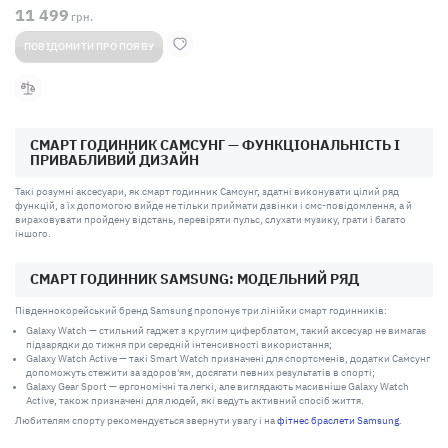
11 499
грн.
ПОВІДОМИТИ ПРО ПОЯВУ
CМАРТ ГОДИННИК CАМСУНГ — ФУНКЦІОНАЛЬНІСТЬ І
ПРИВАБЛИВИЙ ДИЗАЙН
Такі розумні аксесуари, як смарт годинник Самсунг, здатні виконувати цілий ряд
функцій, з їх допомогою вийде не тільки приймати дзвінки і смс-повідомлення, а й
вираховувати пройдену відстань, перевіряти пульс, слухати музику, грати і багато
іншого.
СМАРТ ГОДИННИК SAMSUNG: МОДЕЛЬНИЙ РЯД
Південнокорейський бренд Samsung пропонує три лінійки смарт годинників:
Galaxy Watch — стильний гаджет з круглим циферблатом, такий аксесуар не вимагає
підзарядки до тижня при середній інтенсивності використання;
Galaxy Watch Active — такі Smart Watch призначені для спортсменів, додатки Самсунг
допоможуть стежити за здоров'ям, досягати певних результатів в спорті;
Galaxy Gear Sport — ергономічні та легкі, але виглядають масивніше Galaxy Watch
Active, також призначені для людей, які ведуть активний спосіб життя.
Любителям спорту рекомендується звернути увагу і на
фітнес браслети Samsung
.