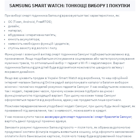
SAMSUNG SMART WATCH: ТОНКОЩІ ВИБОРУ І ПОКУПКИ
При виборі смарт годинника Samsung враховуються такі характеристики, як:
ОС (Tizen, Android, FreeRTOS);
дизайн;
матеріал;
вбудована і оперативна пам'ять;
ємність акумулятора;
наявність необхідних функцій і додатків;
ступінь захисту від вологи і пилу.
Функціонал і зовнішній вигляд смарт годинника Самсунг підбираються залежно від
призначення. Якщо подобається спілкування в соцмережах або часте прослуховування
музичних треків, то оптимальний вибір — гаджет з Wi-Fi і медіаплеєром. Варіант
годинника Samsung для дітей буде відрізнятися можливістю швидкого зв'язку і
яскравим дизайном.
Якщо вас цікавить продаж в Україні Smart Watch від виробника, то наш офіційний
інтернет-магазин Samsung Online радий запропонувати каталог з багатим вибором
жіночих і чоловічих моделей розумних гаджетів Самсунг. У нас знайдуться як новинки,
так і моделі, перевірені часом, причому кожен зможе підібрати за ціною і
функціональністю підходящий варіант. При цьому на кожен товар Самсунг
оформляється гарантія від виробника, адже у нас продаються лише оригінали.
Можливе передзамовлення уподобаної моделі Самсунг, при цьому будь-який гаджет, як
привезений під замовлення, так і з наявності, можна взяти в кредит.
У нас можна купити також
аксесуари для смарт годинників і смарт браслетів Самсунг
,
вартість даної продукції приємно здивує.
Замовити розумні годинники Samsung просто — після того, як обрана за допомогою
продуманої системи фільтрів модель виявиться в кошику, слід оформити замовлення і
оплатити його банківською карткою, після чого товар буде відправлений поштовою