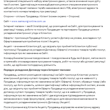
(створення) спеціального набору електронних даних, а також вчинення інших дій у
такій системі. Ідентифікація може відбуватися шляхом створення електронного
кабінету в Інтернет-магазині та/або зазначення своїх ПІБ, електронної адреси та
контактного номера телефону при реєстрації.
Сторони – спільно Продавець і Клієнт (кожен окремо – Сторона).
Сайт –
www.samsung-online.com.ua
Інтернет-магазин – засіб (платформа), що розміщений на Сайті, для пропонування та
реалізації товару, роботи чи послуги Продавцем та партнерами Продавця шляхом
укладення електронної угоди з Клієнтом.
Оферта – пропозиція Продавця Клієнту укласти Договір на умовах, викладених тут.
Оферта вважається прийнятою після її Акцепту.
Акцепт – вчинення Клієнтом дій, що свідчать про прийняття Клієнтом публічної
пропозиції Продавця на укладення Договору (Оферти) стосовно товарів та/або послуг,
інформація про які зазначена на Сайті.
Комерційне електронне повідомлення – повідомлення в будь-якій формі, метою якого
є пряме або опосередковане просування товарів, робіт чи послуг або ділової репутації
особи, що здійснює господарську діяльність.
Порядок укладення Договору через Інтернет-магазин:
Продавець, шляхом розміщення інформації на Сайті пропонує Клієнтові укласти
електронний договір купівлі-продажу товарів та/або послуг, що є в наявності у
Продавця, інформація про які зазначена на Сайті (Оферта). Клієнт, обравши товар і/або
послугу, що його цікавить, шляхом ідентифікації себе в інформаційній системі, вчиняє
дію, що свідчить про прийняття Оферти Продавця на укладення електронного
договору купівлі-продажу товарів та/або послуг, що є в наявності у Продавця,
інформація про які зазначена на Сайті і дає відповідне підтвердження шляхом
заповнення всіх граф (формулярів), необхідних для оформлення замовлення та
подальшого укладення електронного Договору (Акцепт).
Після отримання від Клієнта Акцепту Продавець відправляє на електронну адресу