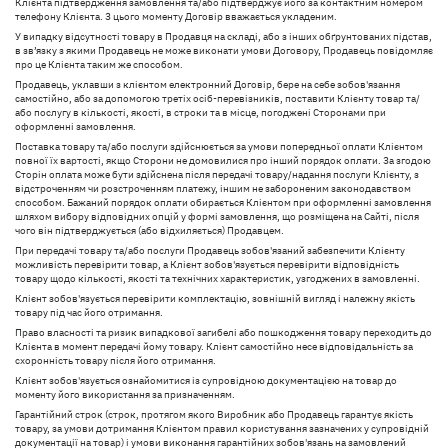
Клієнта підтвердження замовлення та/або підтверджує його за контактним номером
телефону Клієнта. З цього моменту Договір вважається укладеним.
У випадку відсутності товару в Продавця на складі, або з інших обґрунтованих підстав,
в зв’язку з якими Продавець не може виконати умови Договору, Продавець повідомляє
про це Клієнта таким же способом.
Продавець, уклавши з клієнтом електронний Договір, бере на себе зобов'язання
самостійно, або за допомогою третіх осіб-перевізників, поставити Клієнту товар та/
або послугу в кількості, якості, в строки та в місце, погоджені Сторонами при
оформленні замовлення.
Поставка товару та/або послуги здійснюється за умови попередньої оплати Клієнтом
повної їх вартості, якщо Сторони не домовилися про інший порядок оплати. За згодою
Сторін оплата може бути здійснена після передачі товару/надання послуги Клієнту, з
відстроченням чи розстроченням платежу, іншим не забороненим законодавством
способом. Бажаний порядок оплати обирається Клієнтом при оформленні замовлення
шляхом вибору відповідних опцій у формі замовлення, що розміщена на Сайті, після
чого він підтверджується (або відхиляється) Продавцем.
При передачі товару та/або послуги Продавець зобов'язаний забезпечити Клієнту
можливість перевірити товар, а Клієнт зобов'язується перевірити відповідність
товару щодо кількості, якості та технічних характеристик, узгоджених в замовленні.
Клієнт зобов'язується перевірити комплектацію, зовнішній вигляд і належну якість
товару під час його отримання.
Право власності та ризик випадкової загибелі або пошкодження товару переходить до
Клієнта в момент передачі йому товару. Клієнт самостійно несе відповідальність за
схоронність товару після його отримання.
Клієнт зобов'язується ознайомитися із супровідною документацією на товар до
моменту його використання за призначенням.
Гарантійний строк (строк, протягом якого Виробник або Продавець гарантує якість
товару, за умови дотримання Клієнтом правил користування зазначених у супровідній
документації на товар) і умови виконання гарантійних зобов'язань на замовлений