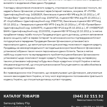
вимагати їх видалення з бази даних Продавця.
У випадку оформлення споживчого кредиту, отримання іншої фінансової послуги, які
надають банки (фінансові установи) через Інтернет-магазин, зокрема: АТ «ПУМБ»
(ідентифікаційний код: 14282829, банківська ліцензія НБУ №8 від 06.10.2011 р.), АТ
"Альфа-Банк" (ідентифікаційний код: 23494714, ліцензія НБУ №61 від 05.10.2011 р.),
АТ «УкрСиббанк» (ідентифікаційний код: 09807750, банківська ліцензія НБУ №75 від
05.10.2011 р. і Генеральна ліцензія НБУ №75-2 від 06.10.2016 р.), АТ КБ «ПриватБанк»
(ідентифікаційний код: 14360570, ліцензія НБУ № 22 від 05.10.2011 р.), АТ «УНІВЕРСАЛ
БАНК» (ідентифікаційний код: 21133352, ліцензія НБУ № 92 від 10.10.2011 р.) з метою
придбання товару та/або послуги Продавця згідно цього договору, шляхом заповнення
форми на цьому сайті в мережі Інтернет та натискання кнопки підтвердження Клієнт
погоджується з передачею Продавцем банкам (фінансовим установам) всіх
персональних даних, що запитуються ними для розгляду можливості надання кредиту.
Продавець не несе відповідальності за подальше використання банком (фінансовою
установою) зібраних таким чином персональних даних Клієнта. Також з метою
найбільш коректного та неупередженого прийняття рішення банками (фінансовими
установами) щодо можливості видачі кредиту Покупець надає згоду на перевірку
такими установами інформації в будь-яких бюро кредитних історій України з метою
з’ясування відомостей, що стосуються виконання Покупцем взятих на себе обов’язків
за кредитними договорами.
Всі правовідносини між Сторонами, що не врегульовані цим Договором, регулюються
чинним законодавством України, в тому числі відповідними положеннями Цивільного
кодексу України, що стосуються договору купівлі-продажу.
КАТАЛОГ ТОВАРІВ
(044) 32 111 32
Безкоштовно по Києву
Samsung Galaxy Flip
Пн-Нд: с 09:00 до 20:00