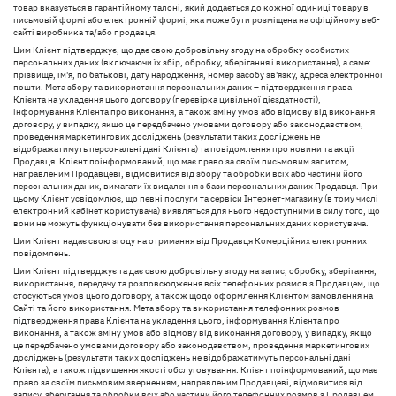
товар вказується в гарантійному талоні, який додається до кожної одиниці товару в
письмовій формі або електронній формі, яка може бути розміщена на офіційному веб-
сайті виробника та/або продавця.
Цим Клієнт підтверджує, що дає свою добровільну згоду на обробку особистих
персональних даних (включаючи їх збір, обробку, зберігання і використання), а саме:
прізвище, ім'я, по батькові, дату народження, номер засобу зв'язку, адреса електронної
пошти. Мета збору та використання персональних даних – підтвердження права
Клієнта на укладення цього договору (перевірка цивільної дієздатності),
інформування Клієнта про виконання, а також зміну умов або відмову від виконання
договору, у випадку, якщо це передбачено умовами договору або законодавством,
проведення маркетингових досліджень (результати таких досліджень не
відображатимуть персональні дані Клієнта) та повідомлення про новини та акції
Продавця. Клієнт поінформований, що має право за своїм письмовим запитом,
направленим Продавцеві, відмовитися від збору та обробки всіх або частини його
персональних даних, вимагати їх видалення з бази персональних даних Продавця. При
цьому Клієнт усвідомлює, що певні послуги та сервіси Інтернет-магазину (в тому числі
електронний кабінет користувача) виявляться для нього недоступними в силу того, що
вони не можуть функціонувати без використання персональних даних користувача.
Цим Клієнт надає свою згоду на отримання від Продавця Комерційних електронних
повідомлень.
Цим Клієнт підтверджує та дає свою добровільну згоду на запис, обробку, зберігання,
використання, передачу та розповсюдження всіх телефонних розмов з Продавцем, що
стосуються умов цього договору, а також щодо оформлення Клієнтом замовлення на
Сайті та його використання. Мета збору та використання телефонних розмов –
підтвердження права Клієнта на укладення цього, інформування Клієнта про
виконання, а також зміну умов або відмову від виконання договору, у випадку, якщо
це передбачено умовами договору або законодавством, проведення маркетингових
досліджень (результати таких досліджень не відображатимуть персональні дані
Клієнта), а також підвищення якості обслуговування. Клієнт поінформований, що має
право за своїм письмовим зверненням, направленим Продавцеві, відмовитися від
запису, зберігання та обробки всіх або частини його телефонних розмов з Продавцем,