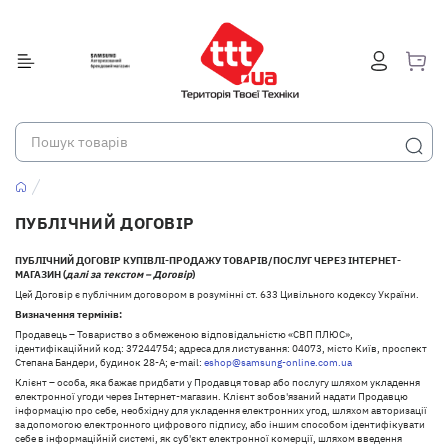
ПУБЛІЧНИЙ ДОГОВІР
ПУБЛІЧНИЙ ДОГОВІР КУПІВЛІ-ПРОДАЖУ ТОВАРІВ/ПОСЛУГ ЧЕРЕЗ ІНТЕРНЕТ-
МАГАЗИН (
далі за текстом – Договір
)
Цей Договір є публічним договором в розумінні ст. 633 Цивільного кодексу України.
Визначення термінів:
Продавець – Товариство з обмеженою відповідальністю «СВП ПЛЮС»,
ідентифікаційний код: 37244754; адреса для листування: 04073, місто Київ, проспект
Степана Бандери, будинок 28-А; e-mail:
eshop@samsung-online.com.ua
Клієнт – особа, яка бажає придбати у Продавця товар або послугу шляхом укладення
електронної угоди через Інтернет-магазин. Клієнт зобов'язаний надати Продавцю
інформацію про себе, необхідну для укладення електронних угод, шляхом авторизації
за допомогою електронного цифрового підпису, або іншим способом ідентифікувати
себе в інформаційній системі, як суб'єкт електронної комерції, шляхом введення