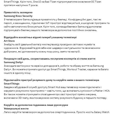
SmartThings. Крім того, One UI на базі Tizen підтримуватиме оновлення ОС Tizen
протягом наступних 7 років.
Приватність захищено
Samsung Knox Security
З телевізорами Samsung ваша приватність у безпеці. Конфіденційні дані, такі як
паролі, є захищеними, підключені IoT-пристрої відстежуються, а шкідливі програми та
сайти автоматично блокуються. Крім того, команда безпеки Samsung допомагає
підтримувати безпеку вашого телевізора за допомогою постійних оновлень.
Відвідайте всесвітньо відомі галереї у вашому телевізорі
Art Store
Знайдіть свій ідеальний витвір мистецтва від провідних світових музеїв та
художників. Відкривайте для себе нові шедеври з актуальними та своєчасними
добірками, які доповнюють кожну пору року, свято та настрій.
Покращте свій день, скориставшись послугами експертів зі стилю життя
Samsung Daily+
Знаходьте застосунки та сервіси для здоров'я, роботи та образу життя на Samsung
Daily+. Ви можете отримати доступ до SmartThings, Workout Tracker, караоке та багато
іншого в одному місці.
Підключайте пристрої розумного дому та керуйте ними з вашого телевізора
SmartThings
Завдяки вбудованій службі доступу Smart Hub ваш телевізор може підключати і
керувати розумними пристроями – навіть тими, що вимагають сумісності з Matter і HCA.
Ви також можете отримувати сповіщення про свої пристрої прямо з екрана,
включаючи 3D-мапу, яка показує всю систему розумного будинку з першого погляду.
Керуйте за допомогою годинника лише рухом руки
Універсальні жести
Легко керуйте телевізором за допомогою смартгодинника. Просто носіть Galaxy Watch