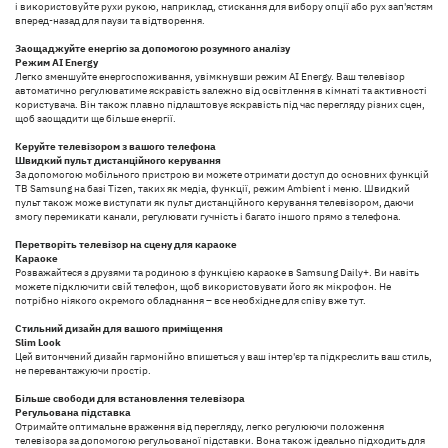
і використовуйте рухи рукою, наприклад, стискання для вибору опції або рух зап'ястям
вперед-назад для паузи та відтворення.
Заощаджуйте енергію за допомогою розумного аналізу
Режим AI Energy
Легко зменшуйте енергоспоживання, увімкнувши режим AI Energy. Ваш телевізор
автоматично регулюватиме яскравість залежно від освітлення в кімнаті та активності
користувача. Він також плавно підлаштовує яскравість під час перегляду різних сцен,
щоб заощадити ще більше енергії.
Керуйте телевізором з вашого телефона
Швидкий пульт дистанційного керування
За допомогою мобільного пристрою ви можете отримати доступ до основних функцій
ТВ Samsung на базі Tizen, таких як медіа, функції, режим Ambient і меню. Швидкий
пульт також може виступати як пульт дистанційного керування телевізором, даючи
змогу перемикати канали, регулювати гучність і багато іншого прямо з телефона.
Перетворіть телевізор на сцену для караоке
Караоке
Розважайтеся з друзями та родиною з функцією караоке в Samsung Daily+. Ви навіть
можете підключити свій телефон, щоб використовувати його як мікрофон. Не
потрібно ніякого окремого обладнання – все необхідне для співу вже тут.
Стильний дизайн для вашого приміщення
Slim Look
Цей витончений дизайн гармонійно впишеться у ваш інтер'єр та підкреслить ваш стиль,
не перевантажуючи простір.
Більше свободи для встановлення телевізора
Регульована підставка
Отримайте оптимальне враження від перегляду, легко регулюючи положення
телевізора за допомогою регульованої підставки. Вона також ідеально підходить для