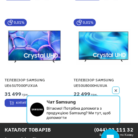
0,01%
0,01%
ТЕЛЕВІЗОР SAMSUNG
ТЕЛЕВІЗОР SAMSUNG
UE65U7000FUXUA
UE50U8000HUXUA
31 499
22 499
грн.
грн.
Чат Samsung
КУПИТИ
КУПИТИ
Вітаємо! Потрібна допомога з
продукцією Samsung? Ми тут, щоб
допомогти
КАТАЛОГ ТОВАРІВ
(044) 32 111 32
Безкоштовно по Києву