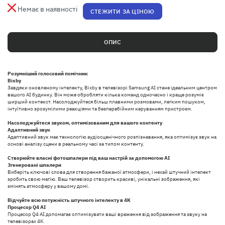
Немає в наявності
СТЕЖИТИ ЗА ЦІНОЮ
ОПИС
Розумніший голосовий помічник
Bixby
Завдяки оновленому інтелекту, Bixby в телевізорі Samsung AI стане ідеальним центром
вашого AI будинку. Він може обробляти кілька команд одночасно і краще розуміє
ширший контекст. Насолоджуйтеся більш плавними розмовами, легким пошуком,
інтуїтивно зрозумілими реакціями та безперебійним керуванням пристроєм.
Насолоджуйтеся звуком, оптимізованим для вашого контенту
Адаптивний звук
Адаптивний звук має технологію аудіосценічного розпізнавання, яка оптимізує звук на
основі аналізу сцени в реальному часі за типом контенту.
Створюйте власні фотошпалери під ваш настрій за допомогою AI
Згенеровані шпалери
Виберіть ключові слова для створення бажаної атмосфери, і нехай штучний інтелект
зробить свою магію. Ваш телевізор створить красиві, унікальні зображення, які
змінять атмосферу у вашому домі.
Відчуйте всю потужність штучного інтелекту в 4K
Процесор Q4 AI
Процесор Q4 AI допомагає оптимізувати ваші враження від зображення та звуку на
телевізорах 4K.