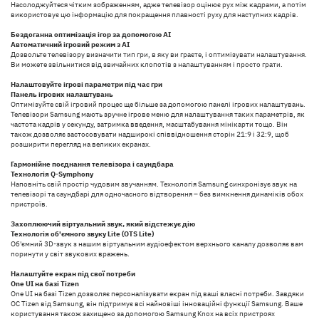
Насолоджуйтеся чітким зображенням, адже телевізор оцінює рух між кадрами, а потім
використовує цю інформацію для покращення плавності руху для наступних кадрів.
Бездоганна оптимізація ігор за допомогою AI
Автоматичний ігровий режим з AI
Дозвольте телевізору визначити тип гри, в яку ви граєте, і оптимізувати налаштування.
Ви можете звільнитися від звичайних клопотів з налаштуванням і просто грати.
Налаштовуйте ігрові параметри під час гри
Панель ігрових налаштувань
Оптимізуйте свій ігровий процес ще більше за допомогою панелі ігрових налаштувань.
Телевізори Samsung мають зручне ігрове меню для налаштування таких параметрів, як
частота кадрів у секунду, затримка введення, масштабування мінікарти тощо. Він
також дозволяє застосовувати надширокі співвідношення сторін 21:9 і 32:9, щоб
розширити перегляд на великих екранах.
Гармонійне поєднання телевізора і саундбара
Технологія Q-Symphony
Наповніть свій простір чудовим звучанням. Технологія Samsung синхронізує звук на
телевізорі та саундбарі для одночасного відтворення – без вимкнення динаміків обох
пристроїв.
Захоплюючий віртуальний звук, який відстежує дію
Технологія об'ємного звуку Lite (OTS Lite)
Об'ємний 3D-звук з нашим віртуальним аудіоефектом верхнього каналу дозволяє вам
поринути у світ звукових вражень.
Налаштуйте екран під свої потреби
One UI на базі Tizen
One UI на базі Tizen дозволяє персоналізувати екран під ваші власні потреби. Завдяки
ОС Tizen від Samsung, він підтримує всі найновіші інноваційні функції Samsung. Ваше
користування також захищено за допомогою Samsung Knox на всіх пристроях