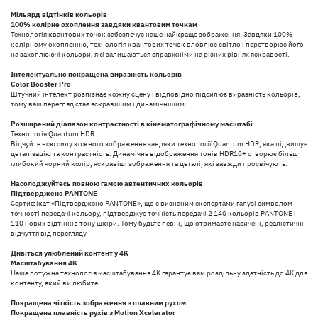
Мільярд відтінків кольорів
100% колірне охоплення завдяки квантовим точкам
Технологія квантових точок забезпечує наше найкраще зображення. Завдяки 100%
колірному охопленню, технологія квантових точок вловлює світло і перетворює його
на захоплюючі кольори, які залишаються справжніми на різних рівнях яскравості.
Інтелектуально покращена виразність кольорів
Color Booster Pro
Штучний інтелект розпізнає кожну сцену і відповідно підсилює виразність кольорів,
тому ваш перегляд стає яскравішим і динамічнішим.
Розширений діапазон контрастності в кінематографічному масштабі
Технологія Quantum HDR
Відчуйте всю силу кожного зображення завдяки технології Quantum HDR, яка підвищує
деталізацію та контрастність. Динамічне відображення тонів HDR10+ створює більш
глибокий чорний колір, яскравіші зображення та деталі, які завжди просвічують.
Насолоджуйтесь повною гамою автентичних кольорів
Підтверджено PANTONE
Сертифікат «Підтверджено PANTONE», що є визнаним експертами галузі символом
точності передачі кольору, підтверджує точність передачі 2 140 кольорів PANTONE і
110 нових відтінків тону шкіри. Тому будьте певні, що отримаєте насичені, реалістичні
відчуття від перегляду.
Дивіться улюблений контент у 4K
Масштабування 4K
Наша потужна технологія масштабування 4K гарантує вам роздільну здатність до 4K для
контенту, який ви любите.
Покращена чіткість зображення з плавним рухом
Покращена плавність рухів з Motion Xcelerator