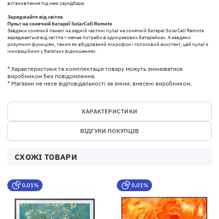
встановлення під нею саундбара.
Заряджайте від світла
Пульт на сонячній батареї SolarCell Remote
Завдяки сонячній панелі на задній частині пульт на сонячній батареї SolarCell Remote
заряджається від світла – немає потреби в одноразових батарейках. А завдяки
розумним функціям, таким як вбудований мікрофон і голосовий асистент, цей пульт є
інноваційним у багатьох відношеннях.
* Характеристики та комплектація товару можуть змінюватися
виробником без повідомлення.
* Магазин не несе відповідальності за зміни, внесені виробником.
ХАРАКТЕРИСТИКИ
ВІДГУКИ ПОКУПЦІВ
СХОЖІ ТОВАРИ
0,01%
0,01%