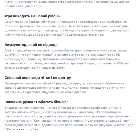
підтримкою технології Dolby Atmos створюють захоплюючий об'ємний звук, щоб ви
опинилися в центрі подій.
Ігри виходять на новий рівень
Galaxy Tab S7 FE оснащений потужним процесором Snapdragon 750G, який зробить
стрімінг і гри більш плавними і швидкими. Ви можете виконувати декілька завдань
одночасно і запускати до трьох додатків на одному екрані. А завдяки підтримці карт
пам'яті microSD до 1ТБ всі важливі файли будуть завжди під рукою.
Акумулятор, який не підведе
Грайте і працюйте на планшеті годинами безперервно завдяки ємного акумулятора
10,090 мА · год (типове значення). У режимі відтворення відео Galaxy Tab S7 FE
витримує до 13 годин, що дозволить насолоджуватися улюбленими фільмами і
серіалами нон-стоп. А завдяки підтримці супершвидкій зарядці потужністю 45Вт ви
зможете зарядити свій планшет до 100%.
Спільний перегляд: чітко і по центру
Переверніть планшет в альбомний режим для відеодзвінка і ваше зображення на
екрані буде розташовано точно по центру. Коли ви говорите, ваш голос чітко чути
завдяки 3-м мікрофонів, вбудованим навколо дисплея.
Звичайна ручка? Набагато більше!
Вхідне в комплект електронне перо S Pen забезпечує природний рівень письма
завдяки низькій затримці і м'якому наконечнику. Більш того, S Pen перетворює
рукописний текст на друкований в режимі реального часу і дозволяє редагувати текст
простими жестами. Коли ви закінчите, просто прикріпіть електронне перо до бічної
грані за допомогою магніту для зручного перенесення. А про зарядку можна забути, для
S Pen вона не потрібна.