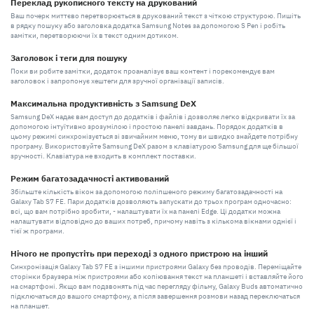
Переклад рукописного тексту на друкований
Ваш почерк миттєво перетворюється в друкований текст з чіткою структурою. Пишіть
в рядку пошуку або заголовка додатка Samsung Notes за допомогою S Pen і робіть
замітки, перетворюючи їх в текст одним дотиком.
Заголовок і теги для пошуку
Поки ви робите замітки, додаток проаналізує ваш контент і порекомендує вам
заголовок і запропонує хештеги для зручної організації записів.
Максимальна продуктивність з Samsung DeX
Samsung DeX надає вам доступ до додатків і файлів і дозволяє легко відкривати їх за
допомогою інтуїтивно зрозумілою і простою панелі завдань. Порядок додатків в
цьому режимі синхронізується зі звичайним меню, тому ви швидко знайдете потрібну
програму. Використовуйте Samsung DeX разом з клавіатурою Samsung для ще більшої
зручності. Клавіатура не входить в комплект поставки.
Режим багатозадачності активований
Збільште кількість вікон за допомогою поліпшеного режиму багатозадачності на
Galaxy Tab S7 FE. Пари додатків дозволяють запускати до трьох програм одночасно:
всі, що вам потрібно зробити, - налаштувати їх на панелі Edge. Ці додатки можна
налаштувати відповідно до ваших потреб, причому навіть з кількома вікнами однієї і
тієї ж програми.
Нічого не пропустіть при переході з одного пристрою на інший
Синхронізація Galaxy Tab S7 FE з іншими пристроями Galaxy без проводів. Переміщайте
сторінки браузера між пристроями або копіювання текст на планшеті і вставляйте його
на смартфоні. Якщо вам подзвонять під час перегляду фільму, Galaxy Buds автоматично
підключаться до вашого смартфону, а після завершення розмови назад переключаться
на планшет.