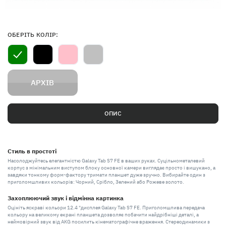
ОБЕРІТЬ КОЛІР:
АРХІВ
ОПИС
Стиль в простоті
Насолоджуйтесь елегантністю Galaxy Tab S7 FE в ваших руках. Суцільнометалевий
корпус з мінімальним виступом блоку основної камери виглядає просто і вишукано, а
завдяки тонкому форм-фактору тримати планшет дуже зручно. Вибирайте один з
приголомшливих кольорів: Чорний, Срібло, Зелений або Рожеве золото.
Захоплюючий звук і відмінна картинка
Оцініть яскраві кольори 12.4 "дисплея Galaxy Tab S7 FE. Приголомшлива передача
кольору на великому екрані планшета дозволяє побачити найдрібніші деталі, а
неймовірний звук від AKG посилить кінематографічне враження. Стереодинамики з