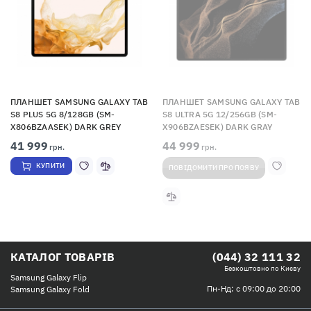
ПЛАНШЕТ SAMSUNG GALAXY TAB
ПЛАНШЕТ SAMSUNG GALAXY TAB
S8 PLUS 5G 8/128GB (SM-
S8 ULTRA 5G 12/256GB (SM-
X806BZAASEK) DARK GREY
X906BZAESEK) DARK GRAY
41 999
44 999
грн.
грн.
КУПИТИ
ПОВІДОМИТИ ПРО ПОЯВУ
КАТАЛОГ ТОВАРІВ
(044) 32 111 32
Безкоштовно по Києву
Samsung Galaxy Flip
Пн-Нд: с 09:00 до 20:00
Samsung Galaxy Fold