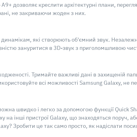
 A9+ дозволяє креслити архітектурні плани, перегля
ані, не закриваючи жоден з них.
 динамікам, які створюють об'ємний звук. Незалежн
овністю зануритися в 3D-звук з приголомшливою чи
кодженості. Тримайте важливі дані в захищеній пап
Використовуйте всі можливості Samsung Galaxy, не 
жна швидко і легко за допомогою функції Quick Sha
 на інші пристрої Galaxy, що знаходяться поруч, або
laxy? Зробити це так само просто, як надіслати поси