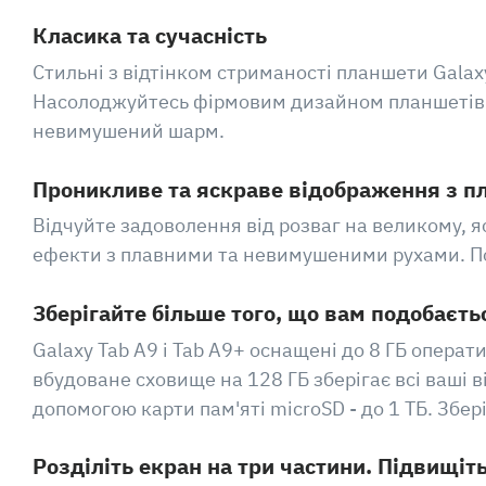
Класика та сучасність
Стильні з відтінком стриманості планшети Gala
Насолоджуйтесь фірмовим дизайном планшетів S
невимушений шарм.
Проникливе та яскраве відображення з п
Відчуйте задоволення від розваг на великому, я
ефекти з плавними та невимушеними рухами. Пори
Зберігайте більше того, що вам подобаєть
Galaxy Tab A9 і Tab A9+ оснащені до 8 ГБ операт
вбудоване сховище на 128 ГБ зберігає всі ваші в
допомогою карти пам'яті microSD - до 1 ТБ. Збе
Розділіть екран на три частини. Підвищіт