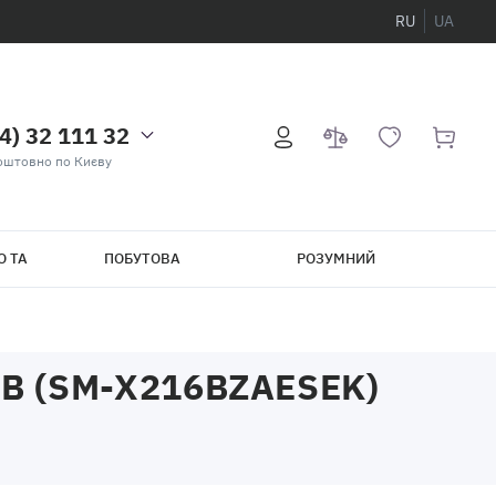
RU
UA
4) 32 111 32
оштовно по Києву
О ТА
ПОБУТОВА
РОЗУМНИЙ
ТЕХНІКА
БУДИНОК
B (SM-X216BZAESEK)