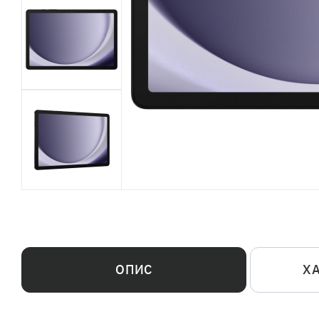
ОПИС
Х