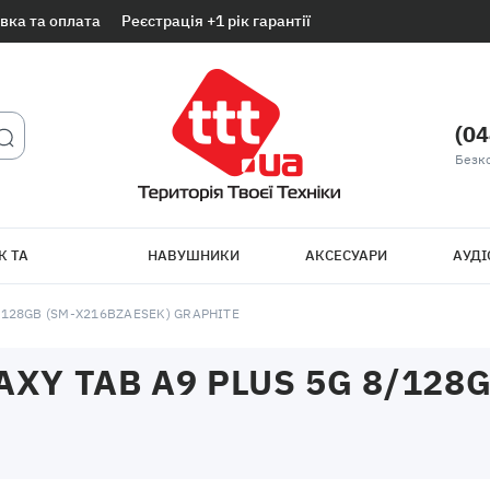
вка та оплата
Реєстрація +1 рік гарантії
(04
Безк
К ТА
НАВУШНИКИ
АКСЕСУАРИ
АУДІ
ТБ
/128GB (SM-X216BZAESEK) GRAPHITE
Y TAB A9 PLUS 5G 8/128G