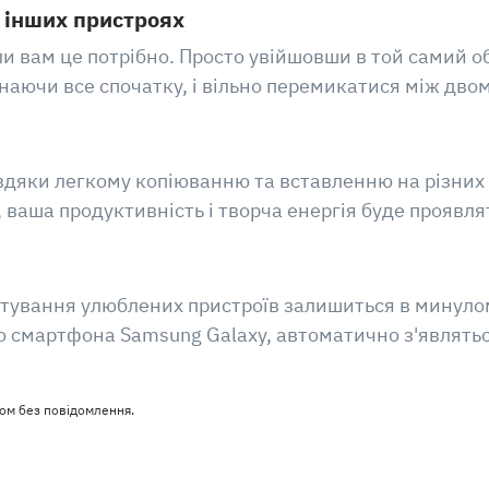
 інших пристроях
оли вам це потрібно. Просто увійшовши в той самий 
чинаючи все спочатку, і вільно перемикатися між дв
дяки легкому копіюванню та вставленню на різних п
 ваша продуктивність і творча енергія буде проявля
тування улюблених пристроїв залишиться в минулом
о до смартфона Samsung Galaxy, автоматично з'являть
ом без повідомлення.