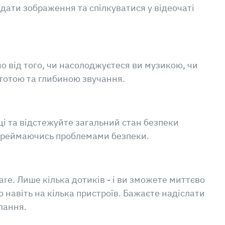
дати зображення та спілкуватися у відеочаті
о від того, чи насолоджуєтеся ви музикою, чи
стотою та глибиною звучання.
ці та відстежуйте загальний стан безпеки
переймаючись проблемами безпеки.
re. Лише кілька дотиків - і ви зможете миттєво
 навіть на кілька пристроїв. Бажаєте надіслати
лання.