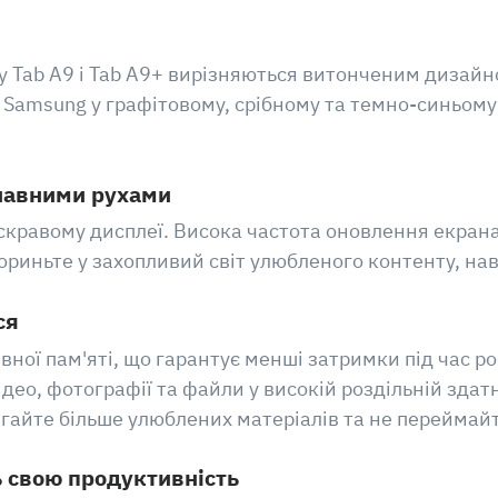
xy Tab A9 і Tab A9+ вирізняються витонченим дизай
amsung у графітовому, срібному та темно-синьому 
лавними рухами
скравому дисплеї. Висока частота оновлення екрана
ньте у захопливий світ улюбленого контенту, навіт
ся
ивної пам'яті, що гарантує менші затримки під час р
ідео, фотографії та файли у високій роздільній зда
рігайте більше улюблених матеріалів та не переймай
ь свою продуктивність