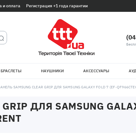
а и оплата
Регистрация +1 года гарантии
(04
Беспл
 БРАСЛЕТЫ
НАУШНИКИ
АКСЕССУАРЫ
АУД
АНЕЛЬ SAMSUNG CLEAR GRIP ДЛЯ SAMSUNG GALAXY FOLD 7 (EF-QF966CTE
GRIP ДЛЯ SAMSUNG GALAXY
RENT