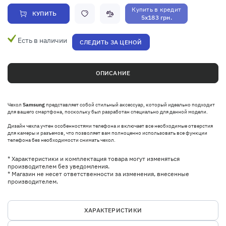
Купить в кредит
КУПИТЬ
5x183 грн.
Есть в наличии
СЛЕДИТЬ ЗА ЦЕНОЙ
ОПИСАНИЕ
Чехол
Samsung
представляет собой стильный аксессуар, который идеально подходит
для вашего смартфона, поскольку был разработан специально для данной модели.
Дизайн чехла учтен особенностями телефона и включает все необходимые отверстия
для камеры и разъемов, что позволяет вам полноценно использовать все функции
телефона без необходимости снимать чехол.
* Характеристики и комплектация товара могут изменяться
производителем без уведомления.
* Магазин не несет ответственности за изменения, внесенные
производителем.
ХАРАКТЕРИСТИКИ