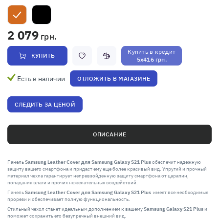
2 079
грн.
Купить в кредит
КУПИТЬ
5x416 грн.
Есть в наличии
ОТЛОЖИТЬ В МАГАЗИНЕ
СЛЕДИТЬ ЗА ЦЕНОЙ
ОПИСАНИЕ
Панель
Samsung Leather Cover для Samsung Galaxy S21 Plus
обеспечит надежную
защиту вашего смартфона и придаст ему еще более красивый вид. Упругий и прочный
материал чехла гарантирует непревзойденную защиту смартфона от царапин,
попадания влаги и прочих нежелательных воздействий.
Панель
Samsung Leather Cover для Samsung Galaxy S21 Plus
имеет все необходимые
прорези и обеспечивает полную функциональность.
Стильный чехол станет идеальным дополнением к вашему
Samsung Galaxy S21 Plus
и
поможет сохранить его безупречный внешний вид.