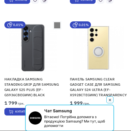
0,01%
0,01%
НАКЛАДКА SAMSUNG
ПАНЕЛЬ SAMSUNG CLEAR
STANDING GRIP ДЛЯ SAMSUNG
GADGET CASE ДЛЯ SAMSUNG
GALAXY S25 PLUS (EF-
GALAXY S24 ULTRA (EF-
GS936CBEGWW) BLACK
XS928CTEGWW) TRANSPARENCY
1 799
1 999
грн.
грн.
Чат Samsung
КУПИТЬ
КУПИТЬ
Вітаємо! Потрібна допомога з
продукцією Samsung? Ми тут, щоб
допомогти