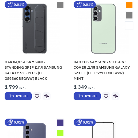
0,01%
0,01%
НАКЛАДКА SAMSUNG
ПАНЕЛЬ SAMSUNG SILICONE
STANDING GRIP ДЛЯ SAMSUNG
COVER ДЛЯ SAMSUNG GALAXY
GALAXY S25 PLUS (EF-
S23 FE (EF-PS711TMEGWW)
GS936CBEGWW) BLACK
MINT
1 799
1 349
грн.
грн.
КУПИТЬ
КУПИТЬ
0,01%
0,01%