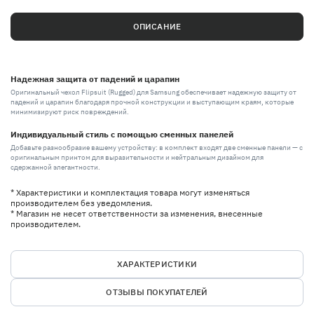
ОПИСАНИЕ
Надежная защита от падений и царапин
Оригинальный чехол Flipsuit (Rugged) для Samsung обеспечивает надежную защиту от
падений и царапин благодаря прочной конструкции и выступающим краям, которые
минимизируют риск повреждений.
Индивидуальный стиль с помощью сменных панелей
Добавьте разнообразие вашему устройству: в комплект входят две сменные панели — с
оригинальным принтом для выразительности и нейтральным дизайном для
сдержанной элегантности.
* Характеристики и комплектация товара могут изменяться
производителем без уведомления.
* Магазин не несет ответственности за изменения, внесенные
производителем.
ХАРАКТЕРИСТИКИ
ОТЗЫВЫ ПОКУПАТЕЛЕЙ