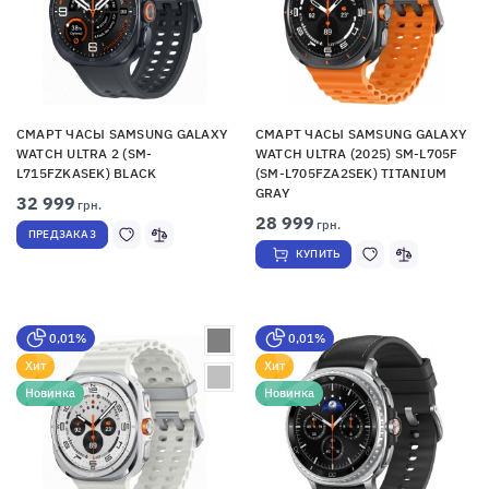
СМАРТ ЧАСЫ SAMSUNG GALAXY
СМАРТ ЧАСЫ SAMSUNG GALAXY
WATCH ULTRA 2 (SM-
WATCH ULTRA (2025) SM-L705F
L715FZKASEK) BLACK
(SM-L705FZA2SEK) TITANIUM
GRAY
32 999
грн.
28 999
грн.
ПРЕДЗАКАЗ
КУПИТЬ
0,01%
0,01%
Хит
Хит
Новинка
Новинка