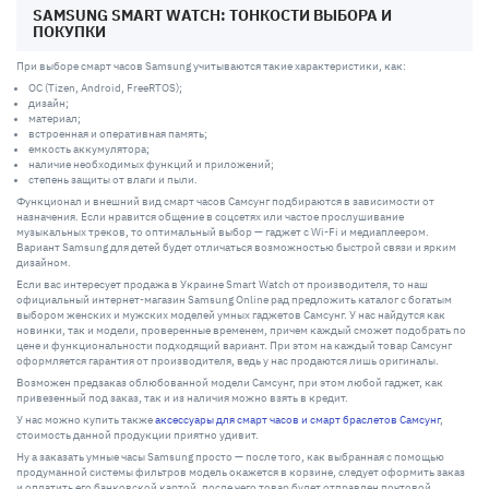
SAMSUNG SMART WATCH: ТОНКОСТИ ВЫБОРА И
ПОКУПКИ
При выборе смарт часов Samsung учитываются такие характеристики, как:
ОС (Tizen, Android, FreeRTOS);
дизайн;
материал;
встроенная и оперативная память;
емкость аккумулятора;
наличие необходимых функций и приложений;
степень защиты от влаги и пыли.
Функционал и внешний вид смарт часов Самсунг подбираются в зависимости от
назначения. Если нравится общение в соцсетях или частое прослушивание
музыкальных треков, то оптимальный выбор — гаджет с Wi-Fi и медиаплеером.
Вариант Samsung для детей будет отличаться возможностью быстрой связи и ярким
дизайном.
Если вас интересует продажа в Украине Smart Watch от производителя, то наш
официальный интернет-магазин Samsung Online рад предложить каталог с богатым
выбором женских и мужских моделей умных гаджетов Самсунг. У нас найдутся как
новинки, так и модели, проверенные временем, причем каждый сможет подобрать по
цене и функциональности подходящий вариант. При этом на каждый товар Самсунг
оформляется гарантия от производителя, ведь у нас продаются лишь оригиналы.
Возможен предзаказ облюбованной модели Самсунг, при этом любой гаджет, как
привезенный под заказ, так и из наличия можно взять в кредит.
У нас можно купить также
аксессуары для смарт часов и смарт браслетов Самсунг
,
стоимость данной продукции приятно удивит.
Ну а заказать умные часы Samsung просто — после того, как выбранная с помощью
продуманной системы фильтров модель окажется в корзине, следует оформить заказ
и оплатить его банковской картой, после чего товар будет отправлен почтовой