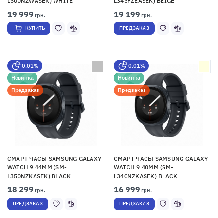
L500NZWASEK) WHITE
L345FZEASEK) BEIGE
19 999
19 199
грн.
грн.
КУПИТЬ
ПРЕДЗАКАЗ
0,01%
0,01%
Новинка
Новинка
Предзаказ
Предзаказ
СМАРТ ЧАСЫ SAMSUNG GALAXY
СМАРТ ЧАСЫ SAMSUNG GALAXY
WATCH 9 44MM (SM-
WATCH 9 40MM (SM-
L350NZKASEK) BLACK
L340NZKASEK) BLACK
18 299
16 999
грн.
грн.
ПРЕДЗАКАЗ
ПРЕДЗАКАЗ