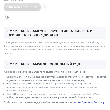
СООБЩИТЬ О ПОЯВЛЕНИИ
CМАРТ ЧАСЫ CАМСУНГ — ФУНКЦИОНАЛЬНОСТЬ И
ПРИВЛЕКАТЕЛЬНЫЙ ДИЗАЙН
Такие умные аксессуары, как смарт часы Самсунг, способны выполнять целый ряд
функций, с их помощью получится не только принимать звонки и смс-сообщения, но и
считать пройденное расстояние, проверять пульс, слушать музыку, играть и многое
другое.
СМАРТ ЧАСЫ SAMSUNG: МОДЕЛЬНЫЙ РЯД
Южнокорейский бренд Samsung предлагает три линейки смарт часов:
Galaxy Watch — стильный гаджет с круглым циферблатом, такой аксессуар не требует
подзарядки до недели при средней интенсивности использования;
Galaxy Watch Active — такие Smart Watch предназначены для спортсменов,
приложения Самсунг помогут следить за здоровьем, достигать определенных
результатов в спорте;
Galaxy Gear Sport — эргономичные и легкие, но смотрятся массивнее Galaxy Watch
Active, также предназначены для людей, ведущих активный образ жизни.
Любителям спорта рекомендуется обратить внимание и на
фитнес браслеты Samsung
.