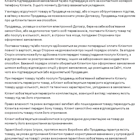
Клієнта підтвердження замовлення та/або підтверджує його за контактним номером
телефону Клієнта. З цього моменту Договір вважається укладеним.
У випадку відсутності товару в Продавця на складі, або з інших обґрунтованих підстав,
в зв’язку з якими Продавець не може виконати умови Договору, Продавець повідомляє
про це Клієнта таким же способом.
Продавець, уклавши з клієнтом електронний Договір, бере на себе зобов'язання
самостійно, або за допомогою третіх осіб-перевізників, поставити Клієнту товар та/
або послугу в кількості, якості, в строки та в місце, погоджені Сторонами при
оформленні замовлення.
Поставка товару та/або послуги здійснюється за умови попередньої оплати Клієнтом
повної їх вартості, якщо Сторони не домовилися про інший порядок оплати. За згодою
Сторін оплата може бути здійснена після передачі товару/надання послуги Клієнту, з
відстроченням чи розстроченням платежу, іншим не забороненим законодавством
способом. Бажаний порядок оплати обирається Клієнтом при оформленні замовлення
шляхом вибору відповідних опцій у формі замовлення, що розміщена на Сайті, після
чого він підтверджується (або відхиляється) Продавцем.
При передачі товару та/або послуги Продавець зобов'язаний забезпечити Клієнту
можливість перевірити товар, а Клієнт зобов'язується перевірити відповідність
товару щодо кількості, якості та технічних характеристик, узгоджених в замовленні.
Клієнт зобов'язується перевірити комплектацію, зовнішній вигляд і належну якість
товару під час його отримання.
Право власності та ризик випадкової загибелі або пошкодження товару переходить до
Клієнта в момент передачі йому товару. Клієнт самостійно несе відповідальність за
схоронність товару після його отримання.
Клієнт зобов'язується ознайомитися із супровідною документацією на товар до
моменту його використання за призначенням.
Гарантійний строк (строк, протягом якого Виробник або Продавець гарантує якість
товару, за умови дотримання Клієнтом правил користування зазначених у супровідній
документації на товар) і умови виконання гарантійних зобов'язань на замовлений