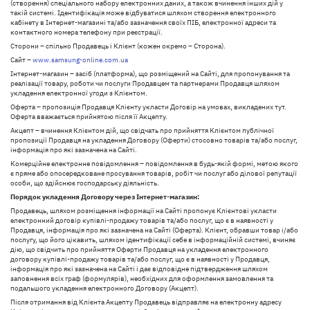
(створення) спеціального набору електронних даних, а також вчинення інших дій у
такій системі. Ідентифікація може відбуватися шляхом створення електронного
кабінету в Інтернет-магазині та/або зазначення своїх ПІБ, електронної адреси та
контактного номера телефону при реєстрації.
Сторони – спільно Продавець і Клієнт (кожен окремо – Сторона).
Сайт –
www.samsung-online.com.ua
Інтернет-магазин – засіб (платформа), що розміщений на Сайті, для пропонування та
реалізації товару, роботи чи послуги Продавцем та партнерами Продавця шляхом
укладення електронної угоди з Клієнтом.
Оферта – пропозиція Продавця Клієнту укласти Договір на умовах, викладених тут.
Оферта вважається прийнятою після її Акцепту.
Акцепт – вчинення Клієнтом дій, що свідчать про прийняття Клієнтом публічної
пропозиції Продавця на укладення Договору (Оферти) стосовно товарів та/або послуг,
інформація про які зазначена на Сайті.
Комерційне електронне повідомлення – повідомлення в будь-якій формі, метою якого
є пряме або опосередковане просування товарів, робіт чи послуг або ділової репутації
особи, що здійснює господарську діяльність.
Порядок укладення Договору через Інтернет-магазин:
Продавець, шляхом розміщення інформації на Сайті пропонує Клієнтові укласти
електронний договір купівлі-продажу товарів та/або послуг, що є в наявності у
Продавця, інформація про які зазначена на Сайті (Оферта). Клієнт, обравши товар і/або
послугу, що його цікавить, шляхом ідентифікації себе в інформаційній системі, вчиняє
дію, що свідчить про прийняття Оферти Продавця на укладення електронного
договору купівлі-продажу товарів та/або послуг, що є в наявності у Продавця,
інформація про які зазначена на Сайті і дає відповідне підтвердження шляхом
заповнення всіх граф (формулярів), необхідних для оформлення замовлення та
подальшого укладення електронного Договору (Акцепт).
Після отримання від Клієнта Акцепту Продавець відправляє на електронну адресу