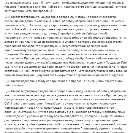
товар вказується в гарантійному талоні, який додається до кожної одиниці товару в
письмовій формі або електронній формі, яка може бути розміщена на офіційному веб-
сайті виробника та/або продавця.
Цим Клієнт підтверджує, що дає свою добровільну згоду на обробку особистих
персональних даних (включаючи їх збір, обробку, зберігання і використання), а саме:
прізвище, ім'я, по батькові, дату народження, номер засобу зв'язку, адреса електронної
пошти. Мета збору та використання персональних даних – підтвердження права
Клієнта на укладення цього договору (перевірка цивільної дієздатності),
інформування Клієнта про виконання, а також зміну умов або відмову від виконання
договору, у випадку, якщо це передбачено умовами договору або законодавством,
проведення маркетингових досліджень (результати таких досліджень не
відображатимуть персональні дані Клієнта) та повідомлення про новини та акції
Продавця. Клієнт поінформований, що має право за своїм письмовим запитом,
направленим Продавцеві, відмовитися від збору та обробки всіх або частини його
персональних даних, вимагати їх видалення з бази персональних даних Продавця. При
цьому Клієнт усвідомлює, що певні послуги та сервіси Інтернет-магазину (в тому числі
електронний кабінет користувача) виявляться для нього недоступними в силу того, що
вони не можуть функціонувати без використання персональних даних користувача.
Цим Клієнт надає свою згоду на отримання від Продавця Комерційних електронних
повідомлень.
Цим Клієнт підтверджує та дає свою добровільну згоду на запис, обробку, зберігання,
використання, передачу та розповсюдження всіх телефонних розмов з Продавцем, що
стосуються умов цього договору, а також щодо оформлення Клієнтом замовлення на
Сайті та його використання. Мета збору та використання телефонних розмов –
підтвердження права Клієнта на укладення цього, інформування Клієнта про
виконання, а також зміну умов або відмову від виконання договору, у випадку, якщо
це передбачено умовами договору або законодавством, проведення маркетингових
досліджень (результати таких досліджень не відображатимуть персональні дані
Клієнта), а також підвищення якості обслуговування. Клієнт поінформований, що має
право за своїм письмовим зверненням, направленим Продавцеві, відмовитися від
запису, зберігання та обробки всіх або частини його телефонних розмов з Продавцем,