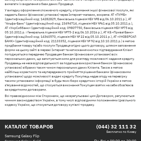
вимагати їх видалення з бази даних Продавця.
У випадку оформлення споживчого кредиту, отримання іншої фінансової послуги, які
надають банки (фінансові установи) через Інтернет-магазин, зокрема: АТ «ПУМБ»
(ідентифікаційний код: 14282829, банківська ліцензія НБУ №8 від 06.10.2011 р.), АТ
"Альфа-Банк" (ідентифікаційний код: 23494714, ліцензія НБУ №61 від 05.10.2011 р.),
АТ «УкрСиббанк» (ідентифікаційний код: 09807750, банківська ліцензія НБУ №75 від
05.10.2011 р. і Генеральна ліцензія НБУ №75-2 від 06.10.2016 р.), АТ КБ «ПриватБанк»
(ідентифікаційний код: 14360570, ліцензія НБУ № 22 від 05.10.2011 р.), АТ «УНІВЕРСАЛ
БАНК» (ідентифікаційний код: 21133352, ліцензія НБУ № 92 від 10.10.2011 р.) з метою
придбання товару та/або послуги Продавця згідно цього договору, шляхом заповнення
форми на цьому сайті в мережі Інтернет та натискання кнопки підтвердження Клієнт
погоджується з передачею Продавцем банкам (фінансовим установам) всіх
персональних даних, що запитуються ними для розгляду можливості надання кредиту.
Продавець не несе відповідальності за подальше використання банком (фінансовою
установою) зібраних таким чином персональних даних Клієнта. Також з метою
найбільш коректного та неупередженого прийняття рішення банками (фінансовими
установами) щодо можливості видачі кредиту Покупець надає згоду на перевірку
такими установами інформації в будь-яких бюро кредитних історій України з метою
з’ясування відомостей, що стосуються виконання Покупцем взятих на себе обов’язків
за кредитними договорами.
Всі правовідносини між Сторонами, що не врегульовані цим Договором, регулюються
чинним законодавством України, в тому числі відповідними положеннями Цивільного
кодексу України, що стосуються договору купівлі-продажу.
КАТАЛОГ ТОВАРОВ
(044) 32 111 32
Бесплатно по Киеву
Samsung Galaxy Flip
Пн-Вс: с 09:00 до 20:00