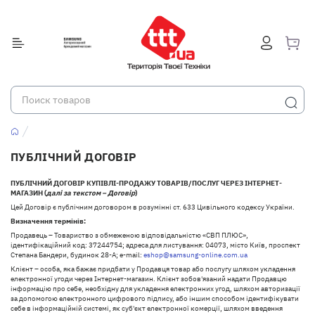
ПУБЛІЧНИЙ ДОГОВІР
ПУБЛІЧНИЙ ДОГОВІР КУПІВЛІ-ПРОДАЖУ ТОВАРІВ/ПОСЛУГ ЧЕРЕЗ ІНТЕРНЕТ-
МАГАЗИН (
далі за текстом – Договір
)
Цей Договір є публічним договором в розумінні ст. 633 Цивільного кодексу України.
Визначення термінів:
Продавець – Товариство з обмеженою відповідальністю «СВП ПЛЮС»,
ідентифікаційний код: 37244754; адреса для листування: 04073, місто Київ, проспект
Степана Бандери, будинок 28-А; e-mail:
eshop@samsung-online.com.ua
Клієнт – особа, яка бажає придбати у Продавця товар або послугу шляхом укладення
електронної угоди через Інтернет-магазин. Клієнт зобов'язаний надати Продавцю
інформацію про себе, необхідну для укладення електронних угод, шляхом авторизації
за допомогою електронного цифрового підпису, або іншим способом ідентифікувати
себе в інформаційній системі, як суб'єкт електронної комерції, шляхом введення