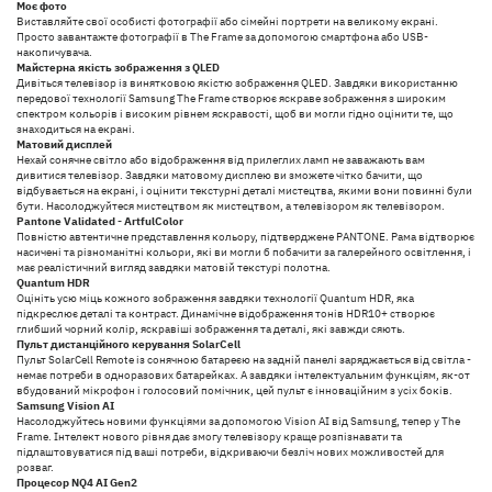
Моє фото
Виставляйте свої особисті фотографії або сімейні портрети на великому екрані.
Просто завантажте фотографії в The Frame за допомогою смартфона або USB-
накопичувача.
Майстерна якість зображення з QLED
Дивіться телевізор із винятковою якістю зображення QLED. Завдяки використанню
передової технології Samsung The Frame створює яскраве зображення з широким
спектром кольорів і високим рівнем яскравості, щоб ви могли гідно оцінити те, що
знаходиться на екрані.
Матовий дисплей
Нехай сонячне світло або відображення від прилеглих ламп не заважають вам
дивитися телевізор. Завдяки матовому дисплею ви зможете чітко бачити, що
відбувається на екрані, і оцінити текстурні деталі мистецтва, якими вони повинні були
бути. Насолоджуйтеся мистецтвом як мистецтвом, а телевізором як телевізором.
Pantone Validated - ArtfulColor
Повністю автентичне представлення кольору, підтверджене PANTONE. Рама відтворює
насичені та різноманітні кольори, які ви могли б побачити за галерейного освітлення, і
має реалістичний вигляд завдяки матовій текстурі полотна.
Quantum HDR
Оцініть усю міць кожного зображення завдяки технології Quantum HDR, яка
підкреслює деталі та контраст. Динамічне відображення тонів HDR10+ створює
глибший чорний колір, яскравіші зображення та деталі, які завжди сяють.
Пульт дистанційного керування SolarCell
Пульт SolarCell Remote із сонячною батареєю на задній панелі заряджається від світла -
немає потреби в одноразових батарейках. А завдяки інтелектуальним функціям, як-от
вбудований мікрофон і голосовий помічник, цей пульт є інноваційним з усіх боків.
Samsung Vision AI
Насолоджуйтесь новими функціями за допомогою Vision AI від Samsung, тепер у The
Frame. Інтелект нового рівня дає змогу телевізору краще розпізнавати та
підлаштовуватися під ваші потреби, відкриваючи безліч нових можливостей для
розваг.
Процесор NQ4 AI Gen2