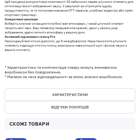
Цей процесор використовує можливості 20 нейронних мереж штучного інтелекту для
оптимізації якості зображення і звуку. У результаті ви отримуєте чудову
продуктивність, чи то потокове мовлення OTT-сервісів, улюблені відеоігри або прямі
спортивні трансляції.
Генеративні шпалери
Виберіть ключові слова для потрібної вам атмосфери, і нехай штучний інтелект
творить свої чари. Ваш телевізор генеруватиме красиві, єдині у своєму роді
зображення, здатні змінити атмосферу у вашому домі.
Активний підсилювач голосу Pro
Насолоджуйтеся чітким діалогом, що б не відбувалося. Наша технологія штучного
інтелекту підвищує чіткість голосу, аналізуючи навколишній шум і фонові звуки з
вашого контенту.
* Характеристики та комплектація товару можуть змінюватися
виробником без повідомлення.
* Магазин не несе відповідальності за зміни, внесені виробником.
ХАРАКТЕРИСТИКИ
ВІДГУКИ ПОКУПЦІВ
СХОЖІ ТОВАРИ