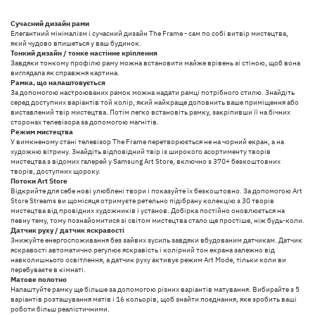
Сучасний дизайн рами
Елегантний мінімалізм і сучасний дизайн The Frame - сам по собі витвір мистецтва,
який чудово впишеться у ваш будинок.
Тонкий дизайн / тонке настінне кріплення
Завдяки тонкому профілю раму можна встановити майже врівень зі стіною, щоб вона
виглядала як справжня картина.
Рамка, що налаштовується
За допомогою настроюваних рамок можна надати рамці потрібного стилю. Знайдіть
серед доступних варіантів той колір, який найкраще доповнить ваше приміщення або
виставлений твір мистецтва. Потім легко встановіть рамку, закріпивши її на бічних
сторонах телевізора за допомогою магнітів.
Режим мистецтва
У вимкненому стані телевізор The Frame перетворюється не на чорний екран, а на
художню вітрину. Знайдіть відповідний твір із широкого асортименту творів
мистецтва з відомих галерей у Samsung Art Store, включно з 370+ безкоштовних
творів, доступних щороку.
Потоки Art Store
Відкрийте для себе нові улюблені твори і показуйте їх безкоштовно. За допомогою Art
Store Streams ви щомісяця отримуєте ретельно підібрану колекцію з 30 творів
мистецтва від провідних художників і установ. Добірка постійно оновлюється на
певну тему, тому познайомитися зі світом мистецтва стало ще простіше, ніж будь-коли.
Датчик руху / датчик яскравості
Знижуйте енергоспоживання без зайвих зусиль завдяки вбудованим датчикам. Датчик
яскравості автоматично регулює яскравість і колірний тон екрана залежно від
навколишнього освітлення, а датчик руху активує режим Art Mode, тільки коли ви
перебуваєте в кімнаті.
Матове полотно
Налаштуйте рамку ще більше за допомогою різних варіантів матування. Вибирайте з 5
варіантів розташування матів і 16 кольорів, щоб знайти поєднання, яке зробить ваші
роботи більш реалістичними.