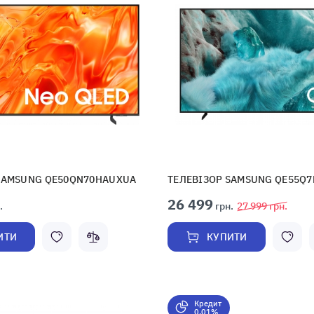
SAMSUNG QE50QN70HAUXUA
ТЕЛЕВІЗОР SAMSUNG QE55Q
26 499
.
грн.
27 999
грн.
ИТИ
КУПИТИ
Кредит
0,01%