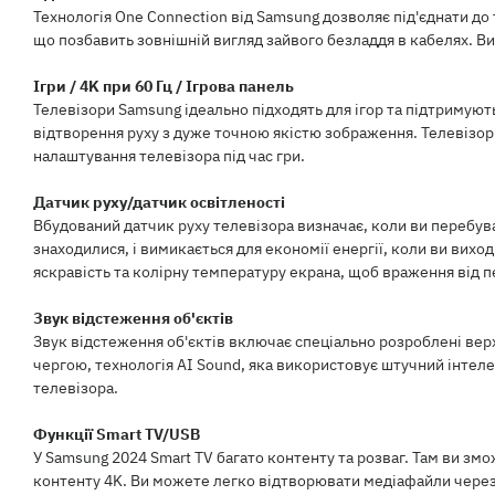
Технологія One Connection від Samsung дозволяє під'єднати д
що позбавить зовнішній вигляд зайвого безладдя в кабелях. В
Ігри / 4K при 60 Гц / Ігрова панель
Телевізори Samsung ідеально підходять для ігор та підтримують
відтворення руху з дуже точною якістю зображення. Телевізор
налаштування телевізора під час гри.
Датчик руху/датчик освітленості
Вбудований датчик руху телевізора визначає, коли ви перебув
знаходилися, і вимикається для економії енергії, коли ви вихо
яскравість та колірну температуру екрана, щоб враження від п
Звук відстеження об'єктів
Звук відстеження об'єктів включає спеціально розроблені вер
чергою, технологія AI Sound, яка використовує штучний інтеле
телевізора.
Функції Smart TV/USB
У Samsung 2024 Smart TV багато контенту та розваг. Там ви змож
контенту 4K. Ви можете легко відтворювати медіафайли через