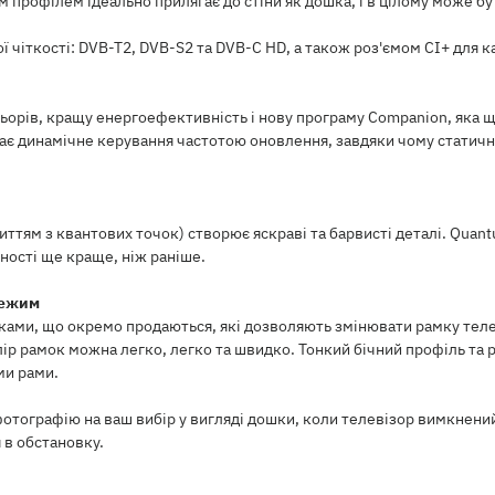
м профілем ідеально прилягає до стіни як дошка, і в цілому може б
чіткості: DVB-T2, DVB-S2 та DVB-C HD, а також роз'ємом CI+ для к
орів, кращу енергоефективність і нову програму Companion, яка 
чає динамічне керування частотою оновлення, завдяки чому стати
риттям з квантових точок) створює яскраві та барвисті деталі. Qua
ності ще краще, ніж раніше.
режим
ками, що окремо продаються, які дозволяють змінювати рамку телеві
лір рамок можна легко, легко та швидко. Тонкий бічний профіль та
ми рами.
тографію на ваш вибір у вигляді дошки, коли телевізор вимкнений. 
 в обстановку.