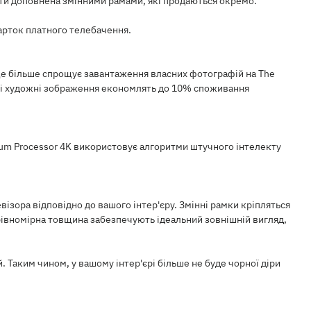
ути доповнена змінними рамами, які продаються окремо.
арток платного телебачення.
ще більше спрощує завантаження власних фотографій на The
чні художні зображення економлять до 10% споживання
ntum Processor 4K використовує алгоритми штучного інтелекту
зора відповідно до вашого інтер'єру. Змінні рамки кріпляться
 рівномірна товщина забезпечують ідеальний зовнішній вигляд,
Таким чином, у вашому інтер'єрі більше не буде чорної діри