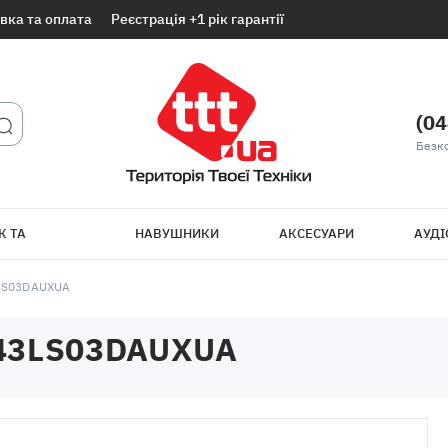
вка та оплата
Реєстрація +1 рік гарантії
(04
Безк
К ТА
НАВУШНИКИ
АКСЕСУАРИ
АУДІ
ТБ
LS03DAUXUA
43LS03DAUXUA