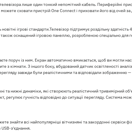
о телевізора лише один тонкий непомітний кабель. Периферійні при
и можете сховати пристрій One Connect і приховати його від очей з
 новітні ігрові стандарти.Телевізор підтримує роздільну здатність
 також оснащений ігровою панеллю, розробленою спеціально для ге
аєте поруч із ним. Екран автоматично вмикається, щоб ви могли н
дите з кімнати. З іншого боку, вбудований датчик освітленості анал
ерегляду завжди були реалістичними та відповідали зображенню — ч
хні та нижні динаміки, які створюють реалістичний тривимірний об
кт, регулює гучність відповідно до ситуації перегляду. Система мо
ете знайти всі найпопулярніші вітчизняні та закордонні сервіси філь
 USB-з'єднання.