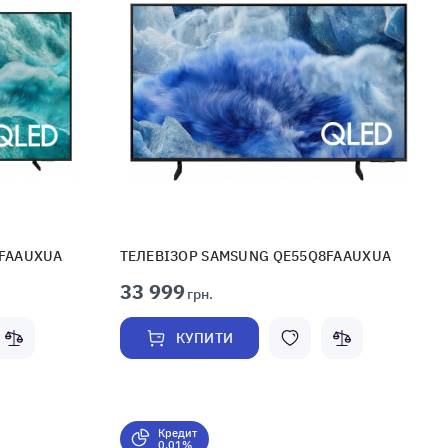
7FAAUXUA
ТЕЛЕВІЗОР SAMSUNG QE55Q8FAAUXUA
33 999
грн.
КУПИТИ
Кредит
0,01%