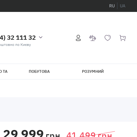
RU
UA
4) 32 111 32
оштовно по Києву
О ТА
ПОБУТОВА
РОЗУМНИЙ
ТЕХНІКА
БУДИНОК
29 999
грн.
41 499
грн.