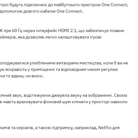
строї будуть підключені до майбутнього пристрою One Connect,
а допомогою довгого кабелю One Connect.
 4K при 60 Гц через інтерфейс HDMI 2.1, що забезпечує плавне
ймерів, яка дозволяє легко налаштовувати ігрові
асолоджуватися улюбленими витворами мистецтва, коли б ви не
ізує яскравість у приміщенні та відповідним чином регулює
и то вдень, чи вночі.
'ємний звук, відстежуючи джерела звуку на зображенні. Своєю
же навіть враховувати фоновий шум кімнати у просторі навколо
мів та серіалів, а також підтримку, наприклад, Netflix для