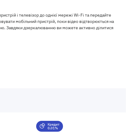
истрій і телевізор до однієї мережі Wi-Fi та передайте
овувати мобільний пристрій, поки відео відтворюється на
рою. Завдяки дзеркалюванню ви можете активно ділитися
Кредит
0,01%