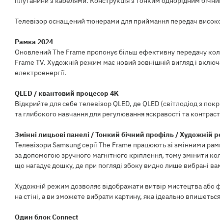
плутанини з кабелями. Конструкція з тонким однорідним бічни
Телевізор оснащений тюнерами для приймання передач високої 
Рамка 2024
Оновлений The Frame пропонує більш ефективну передачу коль
Frame TV. Художній режим має новий зовнішній вигляд і вклю
електроенергії.
QLED / квантовий процесор 4K
Відкрийте для себе телевізор QLED, де QLED (світлодіод з пок
та глибокого навчання для регулювання яскравості та контраст
Змінні лицьові панелі / Тонкий бічний профіль / Художній 
Телевізори Samsung серії The Frame працюють зі змінними рам
за допомогою зручного магнітного кріплення, тому змінити ко
що нагадує дошку, де при погляді збоку видно лише вибрані ва
Художній режим дозволяє відображати витвір мистецтва або фо
на стіні, а ви зможете вибрати картину, яка ідеально впишеться
Один блок Connect