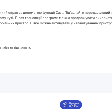
ий екран за допомогою функції Cast. Під'єднайте передавальний пр
ьому куті. Після трансляції програми можна продовжувати використ
обільних пристроїв, яке можна активувати у налаштуваннях прист
ом без повідомлення.
Кредит
0,01%