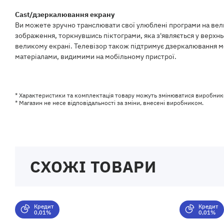
Cast/дзеркалювання екрану
Ви можете зручно транслювати свої улюблені програми на велик
зображення, торкнувшись піктограми, яка з'являється у верхн
великому екрані. Телевізор також підтримує дзеркалювання м
матеріалами, видимими на мобільному пристрої.
* Характеристики та комплектація товару можуть змінюватися виробник
* Магазин не несе відповідальності за зміни, внесені виробником.
СХОЖІ ТОВАРИ
Кредит
Кредит
0,01%
0,01%