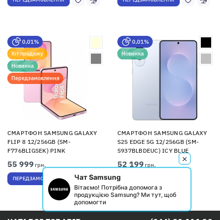
0,01%
0,01%
Хіт продажу
Новинка
Новинка
Передзамовлення
СМАРТФОН SAMSUNG GALAXY
СМАРТФОН SAMSUNG GALAXY
FLIP 8 12/256GB (SM-
S25 EDGE 5G 12/256GB (SM-
F776BLIGSEK) PINK
S937BLBDEUC) ICY BLUE
55 999
52 199
грн.
грн.
Чат Samsung
ПЕРЕДЗАМОВЛЕННЯ
КУПИТИ
Вітаємо! Потрібна допомога з
продукцією Samsung? Ми тут, щоб
допомогти