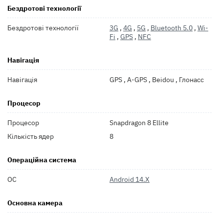
Бездротові технології
Бездротові технології
3G
,
4G
,
5G
,
Bluetooth 5.0
,
Wi-
Fi
,
GPS
,
NFC
Навігація
Навігація
GPS , A-GPS , Beidou , Глонасс
Процесор
Процесор
Snapdragon 8 Ellite
Кількість ядер
8
Операційна система
ОС
Android 14.X
Основна камера