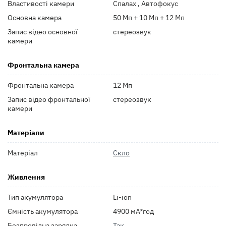
Властивості камери
Спалах , Автофокус
Основна камера
50 Мп + 10 Мп + 12 Мп
Запис відео основної
стереозвук
камери
Фронтальна камера
Фронтальна камера
12 Мп
Запис відео фронтальної
стереозвук
камери
Матеріали
Матеріал
Скло
Живлення
Тип акумулятора
Li-ion
Ємність акумулятора
4900 мА*год
Безпровідна зарядка
Так