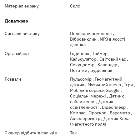
Матеріал екрану
Скло
Додатково
Сигнали виклику
Поліфонічні мелодії ,
Вібровиклик , MP3 в якості
дзвінка
Органайзер
Годинник , Таймер ,
Калькулятор , Світовий час ,
Секундомір , Календар ,
Нотатки , Будильник
Розваги
Пульсомір , Геомагнітний
датчик , Музичний плеєр , Ігри ,
Мобільні сервіси Google ,
Соціальні мережі , Датчик
наближення , Датчик
освітленності , Відеоплеєр ,
Компас , Гіроскоп , Барометр ,
Акселерометр , Датчик Хола
(магнітного поля)
Сканер відбитків пальців
Так