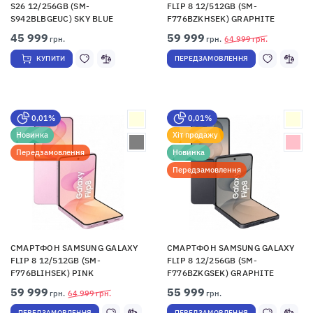
S26 12/256GB (SM-
FLIP 8 12/512GB (SM-
S942BLBGEUC) SKY BLUE
F776BZKHSEK) GRAPHITE
45 999
59 999
грн.
грн.
64 999
грн.
КУПИТИ
ПЕРЕДЗАМОВЛЕННЯ
0,01%
0,01%
Новинка
Хіт продажу
Передзамовлення
Новинка
Передзамовлення
СМАРТФОН SAMSUNG GALAXY
СМАРТФОН SAMSUNG GALAXY
FLIP 8 12/512GB (SM-
FLIP 8 12/256GB (SM-
F776BLIHSEK) PINK
F776BZKGSEK) GRAPHITE
59 999
55 999
грн.
64 999
грн.
грн.
ПЕРЕДЗАМОВЛЕННЯ
ПЕРЕДЗАМОВЛЕННЯ