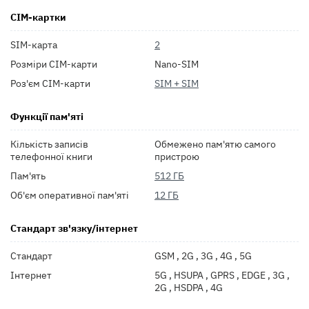
СІМ-картки
SIM-карта
2
Розміри СІМ-карти
Nano-SIM
Роз'єм СІМ-карти
SIM + SIM
Функції пам'яті
Кількість записів
Обмежено пам'ятю самого
телефонної книги
пристрою
Пам'ять
512 ГБ
Об'єм оперативної пам'яті
12 ГБ
Стандарт зв'язку/інтернет
Стандарт
GSM , 2G , 3G , 4G , 5G
Інтернет
5G , HSUPA , GPRS , EDGE , 3G ,
2G , HSDPA , 4G