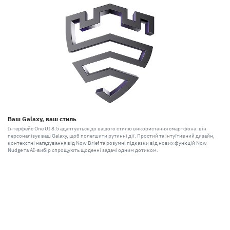
Ваш Galaxy, ваш стиль
Інтерфейс One UI 8.5 адаптується до вашого стилю використання смартфона: він
персоналізує ваш Galaxy, щоб полегшити рутинні дії. Простий та інтуїтивний дизайн,
контекстні нагадування від Now Brief та розумні підказки від нових функцій Now
Nudge та AI-вибір спрощують щоденні задачі одним дотиком.