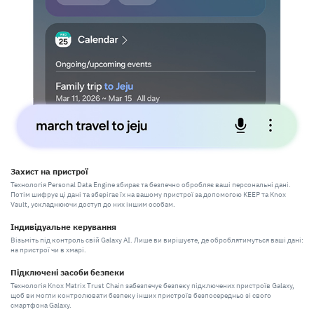
Захист на пристрої
Технологія Personal Data Engine збирає та безпечно обробляє ваші персональні дані.
Потім шифрує ці дані та зберігає їх на вашому пристрої за допомогою KEEP та Knox
Vault, ускладнюючи доступ до них іншим особам.
Індивідуальне керування
Візьміть під контроль свій Galaxy AI. Лише ви вирішуєте, де оброблятимуться ваші дані:
на пристрої чи в хмарі.
Підключені засоби безпеки
Технологія Knox Matrix Trust Chain забезпечує безпеку підключених пристроїв Galaxy,
щоб ви могли контролювати безпеку інших пристроїв безпосередньо зі свого
смартфона Galaxy.