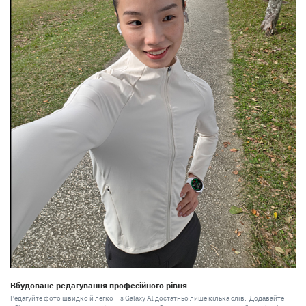
Вбудоване редагування професійного рівня
Редагуйте фото швидко й легко – з Galaxy AI достатньо лише кілька слів. Додавайте