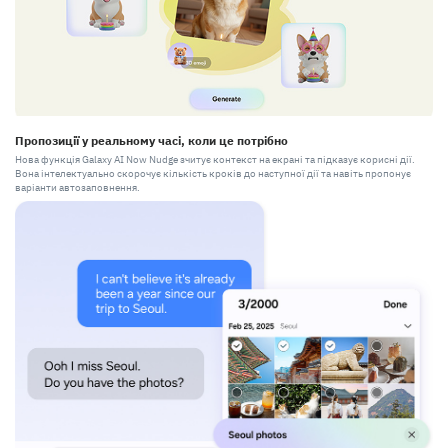
Пропозиції у реальному часі, коли це потрібно
Нова функція Galaxy AI Now Nudge зчитує контекст на екрані та підказує корисні дії.
Вона інтелектуально скорочує кількість кроків до наступної дії та навіть пропонує
варіанти автозаповнення.