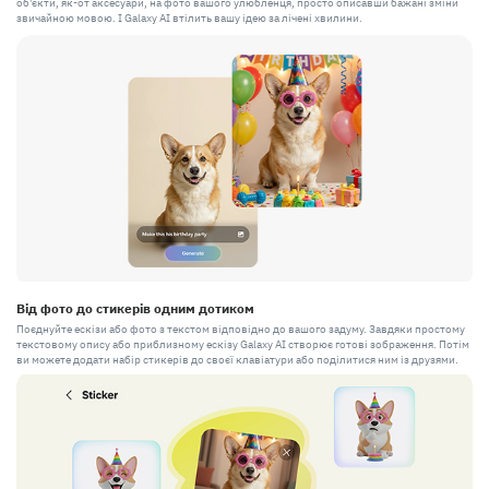
об'єкти, як-от аксесуари, на фото вашого улюбленця, просто описавши бажані зміни
звичайною мовою. І Galaxy AI втілить вашу ідею за лічені хвилини.
Від фото до стикерів одним дотиком
Поєднуйте ескізи або фото з текстом відповідно до вашого задуму. Завдяки простому
текстовому опису або приблизному ескізу Galaxy AI створює готові зображення. Потім
ви можете додати набір стикерів до своєї клавіатури або поділитися ним із друзями.