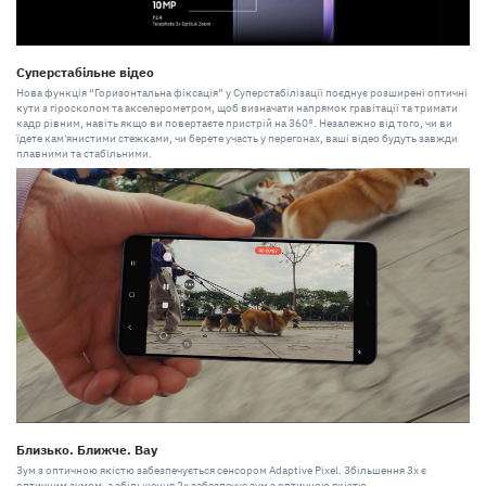
Суперстабільне відео
Нова функція “Горизонтальна фіксація” у Суперстабілізації поєднує розширені оптичні
кути з гіроскопом та акселерометром, щоб визначати напрямок гравітації та тримати
кадр рівним, навіть якщо ви повертаєте пристрій на 360°. Незалежно від того, чи ви
їдете кам'янистими стежками, чи берете участь у перегонах, ваші відео будуть завжди
плавними та стабільними.
Близько. Ближче. Вау
Зум з оптичною якістю забезпечується сенсором Adaptive Pixel. Збільшення 3x є
оптичним зумом, а збільшення 2x забезпечує зум з оптичною якістю.