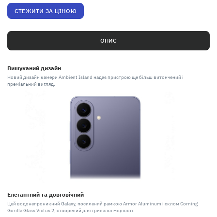
СТЕЖИТИ ЗА ЦІНОЮ
ОПИС
Вишуканий дизайн
Новий дизайн камери Ambient Island надає пристрою ще більш витончений і
преміальний вигляд.
Елегантний та довговічний
Цей водонепроникний Galaxy, посилений рамкою Armor Aluminum і склом Corning
Gorilla Glass Victus 2, створений для тривалої міцності.