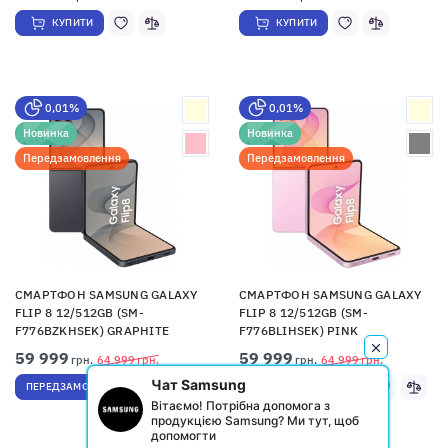
КУПИТИ
КУПИТИ
0,01%
0,01%
Новинка
Новинка
Передзамовлення
Передзамовлення
СМАРТФОН SAMSUNG GALAXY
СМАРТФОН SAMSUNG GALAXY
FLIP 8 12/512GB (SM-
FLIP 8 12/512GB (SM-
F776BZKHSEK) GRAPHITE
F776BLIHSEK) PINK
59 999
59 999
грн.
64 999
грн.
грн.
64 999
грн.
Чат Samsung
ПЕРЕДЗАМОВЛЕННЯ
ПЕРЕДЗАМОВЛЕННЯ
Вітаємо! Потрібна допомога з
продукцією Samsung? Ми тут, щоб
допомогти