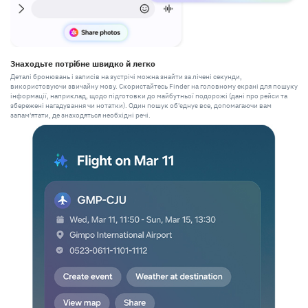
Знаходьте потрібне швидко й легко
Деталі бронювань і записів на зустрічі можна знайти за лічені секунди,
використовуючи звичайну мову. Скористайтесь Finder на головному екрані для пошуку
інформації, наприклад, щодо підготовки до майбутньої подорожі (дані про рейси та
збережені нагадування чи нотатки). Один пошук об'єднує все, допомагаючи вам
запам'ятати, де знаходяться необхідні речі.