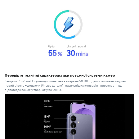
Перевірте технічні характеристики потужної системи камер
Завдяки ProVisual Engine вдосконалена камера на 50 МП підносить кожен кадр на
новий рівень – додаючи більше деталей, насиченіших кольорів і виразності, що
відповідає вашому творчому баченню.