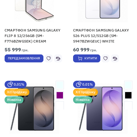
СМАРТФОН SAMSUNG GALAXY
СМАРТФОН SAMSUNG GALAXY
FLIP 8 12/256GB (SM-
S26 PLUS 12/512GB (SM-
F776BZWGSEK) CREAM
S947BZWGEUC) WHITE
55 999
60 999
грн.
грн.
ПЕРЕДЗАМОВЛЕННЯ
КУПИТИ
0,01%
0,01%
Хіт продажу
Хіт продажу
Новинка
Новинка