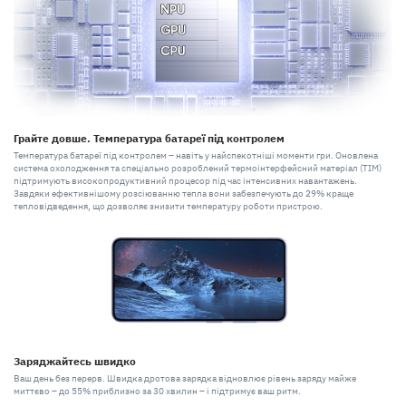
Грайте довше. Температура батареї під контролем
Температура батареї під контролем – навіть у найспекотніші моменти гри. Оновлена
система охолодження та спеціально розроблений термоінтерфейсний матеріал (TIM)
підтримують високопродуктивний процесор під час інтенсивних навантажень.
Завдяки ефективнішому розсіюванню тепла вони забезпечують до 29% краще
тепловідведення, що дозволяє знизити температуру роботи пристрою.
Заряджайтесь швидко
Ваш день без перерв. Швидка дротова зарядка відновлює рівень заряду майже
миттєво – до 55% приблизно за 30 хвилин – і підтримує ваш ритм.