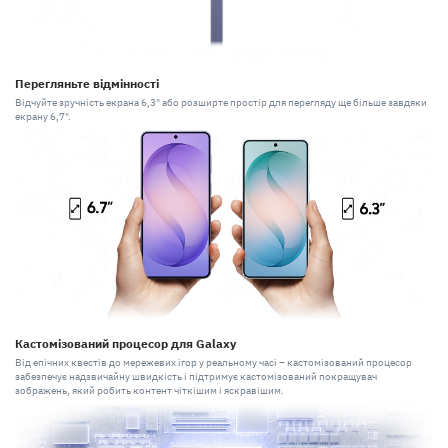
Перегляньте відмінності
Відчуйте зручність екрана 6,3" або розширте простір для перегляду ще більше завдяки
екрану 6,7".
Кастомізований процесор для Galaxy
Від епічних квестів до мережевих ігор у реальному часі – кастомізований процесор
забезпечує надзвичайну швидкість і підтримує кастомізований покращувач
зображень, який робить контент чіткішим і яскравішим.