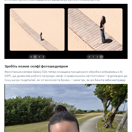
Зробіть кожне селфі фотошедевром
Фронтальна камера Galaxy S26 тепер оснащена процесором обробки зображень з AI
(ISP), що дозволяє робити природні селфі з правильними світлотінями – відповідно до
тону шкіри та деталей, як-от волосся та брови, – саме так, як ви бачите себе насправді.