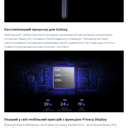
Кастомізований процесор для Galaxy
Найновіший і найпотужніший процесор призначений максимально розкривати
потенціал Galaxy AI у складних багатозадачних операціях. Процесор активує
кастомізований покращувач зображень, який у реальному часі підвищує чіткість і
плавність відтворення в застосунках і контенті.
Перший у світі мобільний пристрій з функцією Privacy Display
Відкрийте для себе екран, який дбає про вашу приватність - ексклюзив Galaxy S26