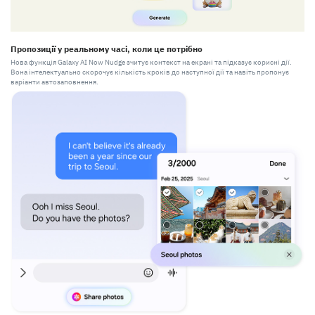
Пропозиції у реальному часі, коли це потрібно
Нова функція Galaxy AI Now Nudge зчитує контекст на екрані та підказує корисні дії.
Вона інтелектуально скорочує кількість кроків до наступної дії та навіть пропонує
варіанти автозаповнення.