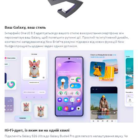
Ваш Galaxy, ваш стиль
Інтерфейс One UI 8.5 адаптується до вашого стилю використання смартфона: він
персоналізує ваш Galaxy, щоб полегшити рутинні дії. Простий та інтуїтивний дизайн,
контекстні нагадування від Now Brief та розумні підказки від нових функцій Now
Nudge спрощують щоденні задачі одним дотиком.
Hi-Fi-дует, із яким ви на одній хвилі
Підключіть Galaxy S26 Ultra до Galaxy Buds4 Pro для легкого налаштування звуку. Чи