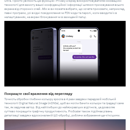
Ultra. Просто увімкніть цю функцію і Privacy Display використовуватиме інноваційні
технології для захисту вашої конфіденційної інформації шляхом приховування всього
екрана від сторонніх очей. Або ж ви можете вибрати, що хочете приховати, наприклад,
певні програми, усі вхідні повідомлення чи PIN-коди та паролі, коли вводите їх в
налаштуваннях, на екрані блокування чи в захищеній папці.
Покращте свої враження від перегляду
Точність обробки глибини кольору зросла в 4 рази завдяки передовій мобільній
технології Digital Natural Image (mDNIe), щоб ви могли бачити кольори та градації саме
так, як задумав автор. Від найглибших до найяскравіших відтінків, це дозволяє
суттєво покращити графічну продуктивність. ProScaler також підіймає рівень
деталізації завдяки вдосконаленій ШІ-обробці, роблячи зображення ще чіткішими.