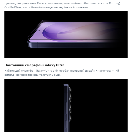
Цей водонепроникний Galaxy посилений рамкою Armor Aluminum і склом Corning
Gorilla Glass, що робить його водночас надійним і стильним.
Найтонший смартфон Galaxy Ultra
Найтонший смартфон Galaxy Ultra втілює збалансований дизайн - має елегантний
вигляд і комфортно відчувається у руці.