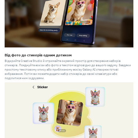
Від фото до стикерів одним дотиком
Відкрийте Creative Studio й отримайте окремий простір для створення наборів
стикерів. Поєднуйте ескізи або фото з текстом відповідно до вашого задуму. Завдяки
простому текстовому опису або приблизному ескізу Galaxy AI створює готові
зображення. Потім ви можете додати набір стикерів до своєї клавіатури або
поділитися ним із друзями.