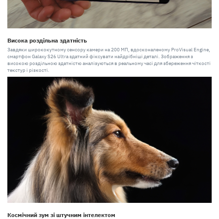
Висока роздільна здатність
Завдяки ширококутному сенсору камери на 200 МП, вдосконаленому ProVisual Engine,
смартфон Galaxy S26 Ultra здатний фіксувати найдрібніші деталі. Зображення з
високою роздільною здатністю аналізуються в реальному часі для збереження чіткості
текстур і різкості.
Космічний зум зі штучним інтелектом