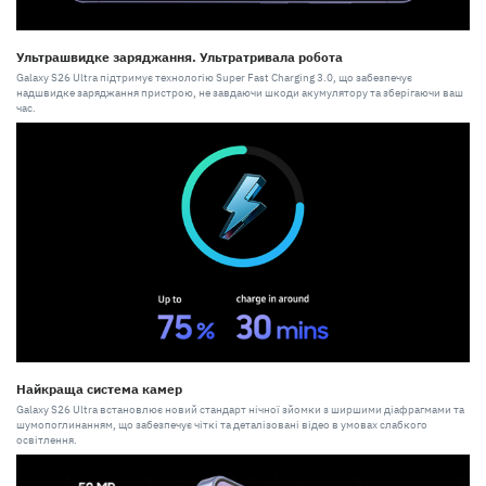
Ультрашвидке заряджання. Ультратривала робота
Galaxy S26 Ultra підтримує технологію Super Fast Charging 3.0, що забезпечує
надшвидке заряджання пристрою, не завдаючи шкоди акумулятору та зберігаючи ваш
час.
Найкраща система камер
Galaxy S26 Ultra встановлює новий стандарт нічної зйомки з ширшими діафрагмами та
шумопоглинанням, що забезпечує чіткі та деталізовані відео в умовах слабкого
освітлення.