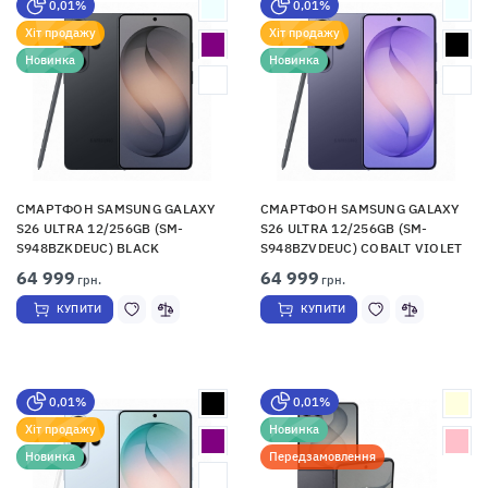
0,01%
0,01%
Хіт продажу
Хіт продажу
Новинка
Новинка
СМАРТФОН SAMSUNG GALAXY
СМАРТФОН SAMSUNG GALAXY
S26 ULTRA 12/256GB (SM-
S26 ULTRA 12/256GB (SM-
S948BZKDEUC) BLACK
S948BZVDEUC) COBALT VIOLET
64 999
64 999
грн.
грн.
КУПИТИ
КУПИТИ
0,01%
0,01%
Хіт продажу
Новинка
Новинка
Передзамовлення