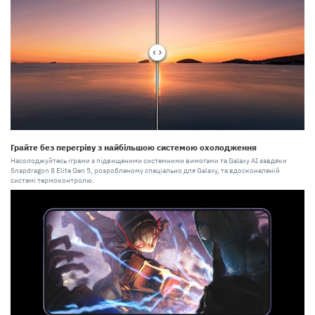
Грайте без перегріву з найбільшою системою охолодження
Насолоджуйтесь іграми з підвищеними системними вимогами та Galaxy AI завдяки
Snapdragon 8 Elite Gen 5, розробленому спеціально для Galaxy, та вдосконаленій
системі термоконтролю.