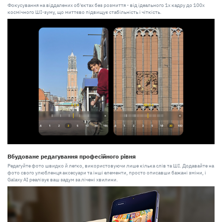
Фокусування на віддалених об'єктах без розмиття - від ідеального 1х кадру до 100х
космічного ШІ-зуму, що миттєво підвищує стабільність і чіткість.
Вбудоване редагування професійного рівня
Редагуйте фото швидко й легко, використовуючи лише кілька слів та ШІ. Додавайте на
фото свого улюбленця аксесуари та інші елементи, просто описавши бажані зміни, і
Galaxy AI реалізує ваш задум за лічені хвилини.