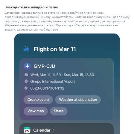
Знаходьте все швидко й легко
Деталі бронювань і записів на зустрічі можна знайти за лічені секунди,
використовуючи звичайну мову. Скористайтесь Finder на головному екрані для пошуку
інформації, наприклад, щодо підготовки до майбутньої подорожі (дані про рейси та
збережені нагадування чи нотатки). Один пошук об'єднує все, допомагаючи вам
згадати, де знаходяться необхідні речі.