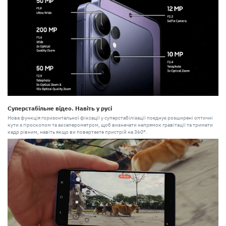
Суперстабільне відео. Навіть у русі
Нова функція горизонтальної фіксації у суперстабілізації поєднує розширені оптичні
кути з гіроскопом та акселерометром, щоб визначати напрямок гравітації та тримати
кадр рівним, навіть якщо ви повертаєте пристрій на 360°.