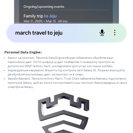
Personal Data Engine:
Захист на пристрої. Personal Data Engine збирає та безпечно обробляє ваші
персональні дані. Потім шифрує ці дані та зберігає їх на вашому пристрої за
допомогою KEEP та Knox Vault, ускладнюючи доступ до них іншим особам;
Індивідуальне керування. Візьміть під контроль свій Galaxy AI. Лише ви вирішуєте,
де оброблятимуться ваші дані: на пристрої чи в хмарі;
Засоби безпеки. Технологія Knox Matrix Trust Chain забезпечує безпеку підключених
пристроїв Galaxy, щоб ви могли контролювати інші пристрої безпосередньо зі свого
смартфона Galaxy.