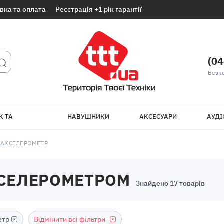
вка та оплата
Реєстрація +1 рік гарантії
(04
Безк
К ТА
НАВУШНИКИ
АКСЕСУАРИ
АУДІ
ТБ
АКСЕЛЕРОМЕТР
КСЕЛЕРОМЕТРОМ
Знайдено 17 товарів
етр
Відмінити всі фільтри