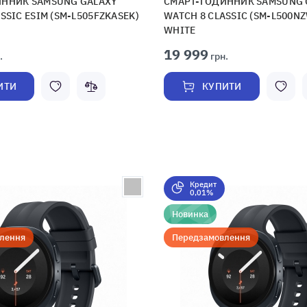
ИННИК SAMSUNG GALAXY
СМАРТ-ГОДИННИК SAMSUNG 
SSIC ESIM (SM-L505FZKASEK)
WATCH 8 CLASSIC (SM-L500N
WHITE
19 999
.
грн.
ИТИ
КУПИТИ
Кредит
0,01%
Новинка
лення
Передзамовлення