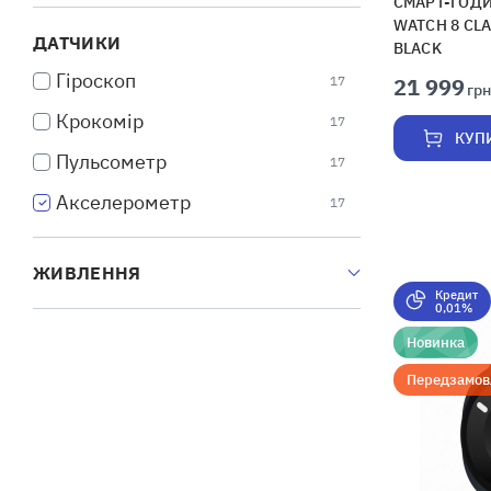
СМАРТ-ГОД
WATCH 8 CLA
ДАТЧИКИ
BLACK
Гіроскоп
21 999
17
грн
Крокомір
17
КУП
Пульсометр
17
Акселерометр
17
ЖИВЛЕННЯ
Кредит
0,01%
Новинка
Передзамов