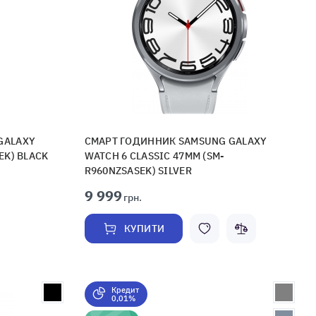
GALAXY
СМАРТ ГОДИННИК SAMSUNG GALAXY
EK) BLACK
WATCH 6 CLASSIC 47MM (SM-
R960NZSASEK) SILVER
9 999
грн.
КУПИТИ
Кредит
0,01%