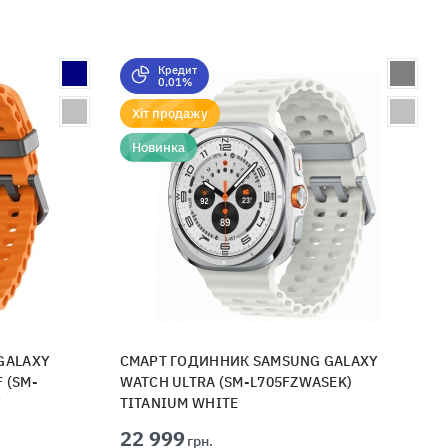
Кредит
0,01%
Хіт продажу
Новинка
GALAXY
СМАРТ ГОДИННИК SAMSUNG GALAXY
 (SM-
WATCH ULTRA (SM-L705FZWASEK)
Y
TITANIUM WHITE
22 999
грн.