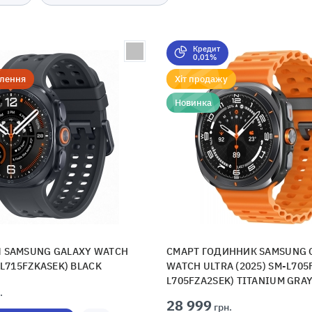
Кредит
0,01%
лення
Хіт продажу
Новинка
 SAMSUNG GALAXY WATCH
СМАРТ ГОДИННИК SAMSUNG 
-L715FZKASEK) BLACK
WATCH ULTRA (2025) SM-L705F
L705FZA2SEK) TITANIUM GRA
.
28 999
грн.