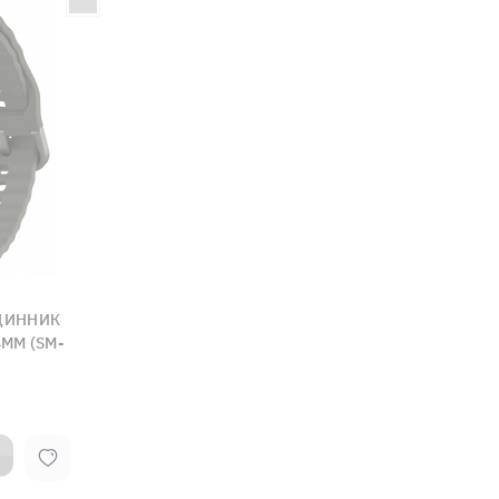
ДИННИК
MM (SM-