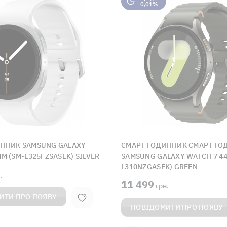
0,01%
ННИК SAMSUNG GALAXY
СМАРТ ГОДИННИК СМАРТ ГО
M (SM-L325FZSASEK) SILVER
SAMSUNG GALAXY WATCH 7 44
L310NZGASEK) GREEN
.
11 499
грн.
ИТИ ПРО ПОЯВУ
ПОВІДОМИТИ ПРО ПОЯВУ