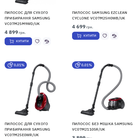
ПИЛОСОС ДЛЯ СУХОГО
ПИЛОСОС SAMSUNG EZCLEAN
ПРИБИРАННЯ SAMSUNG
CYCLONE VC07M25H0WB/UK
VC07M25M9WD/UK
4 699
грн.
4 899
грн.
КУПИТИ
КУПИТИ
0,01%
0,01%
ПИЛОСОС ДЛЯ СУХОГО
ПИЛОСОС БЕЗ МІШКА SAMSUNG
ПРИБИРАННЯ SAMSUNG
VC07M2110SR/UK
VC07M25E0WR/UK
3 899