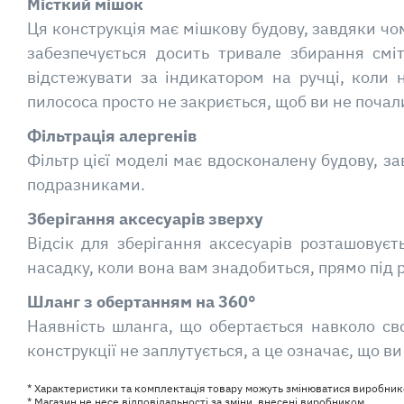
Місткий мішок
Ця конструкція має мішкову будову, завдяки чом
забезпечується досить тривале збирання смі
відстежувати за індикатором на ручці, коли
пилососа просто не закриється, щоб ви не почал
Фільтрація алергенів
Фільтр цієї моделі має вдосконалену будову, з
подразниками.
Зберігання аксесуарів зверху
Відсік для зберігання аксесуарів розташовує
насадку, коли вона вам знадобиться, прямо під 
Шланг з обертанням на 360°
Наявність шланга, що обертається навколо св
конструкції не заплутується, а це означає, що в
* Характеристики та комплектація товару можуть змінюватися виробник
* Магазин не несе відповідальності за зміни, внесені виробником.