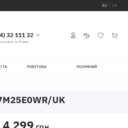
RU
UA
4) 32 111 32
оштовно по Києву
О ТА
ПОБУТОВА
РОЗУМНИЙ
ТЕХНІКА
БУДИНОК
7M25E0WR/UK
4 299
грн.