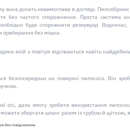
у вона досить невимоглива в догляді. Пилозбірник у
ття без частого спорожнення. Проста система к
 необхідно буде спорожнити резервуар. Водночас,
и прибирання без мішка.
авдяки якій з повітря відсіваються навіть найдрібн
ться безпосередньо на поверхні пилососа. Він зро
ручкою.
оєї осі, дала змогу зробити використання пилосо
и можете обертати шланг разом із трубою й щіткою, 
ом без повідомлення.