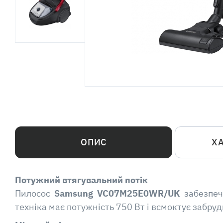
ОПИС
Х
Потужний втягувальний потік
Пилосос
Samsung VC07M25E0WR/UK
забезпеч
техніка має потужність 750 Вт і всмоктує забру