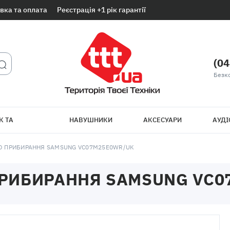
вка та оплата
Реєстрація +1 рік гарантії
(04
Безк
К ТА
НАВУШНИКИ
АКСЕСУАРИ
АУДІ
ТБ
О ПРИБИРАННЯ SAMSUNG VC07M25E0WR/UK
ПРИБИРАННЯ SAMSUNG VC0