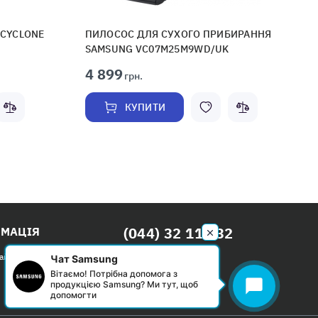
 CYCLONE
ПИЛОСОС ДЛЯ СУХОГО ПРИБИРАННЯ
SAMSUNG VC07M25M9WD/UK
4 899
грн.
КУПИТИ
(044) 32 111 32
РМАЦІЯ
Безкоштовно по Києву
сайтом
Чат Samsung
Вітаємо! Потрібна допомога з
Пн-Нд: с 09:00 до 20:00
chat_bubble
продукцією Samsung? Ми тут, щоб
допомогти