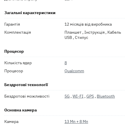
Загальні характеристики
Гарантія
12 місяців від виробника
Комплектація
Планшет , Інструкція , Кабель
USB , Стилус
Процесор
Кількість ядер
8
Процесор
Qualcomm
Бездротові технології
Бездротові можливості
5G
,
WI-FI
,
GPS
,
Bluetooth
Основна камера
Камера
13 Мп + 8 Мп