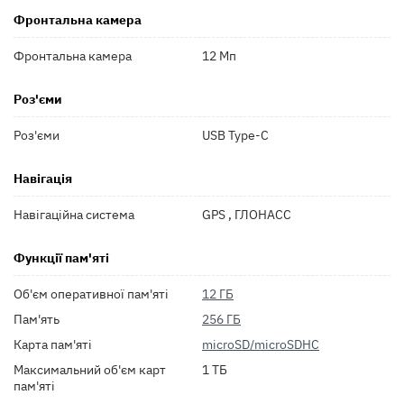
Фронтальна камера
Фронтальна камера
12 Мп
Роз'єми
Роз'єми
USB Type-C
Навігація
Навігаційна система
GPS , ГЛОНАСС
Функції пам'яті
Об'єм оперативної пам'яті
12 ГБ
Пам'ять
256 ГБ
Карта пам'яті
microSD/microSDHC
Максимальний об'єм карт
1 ТБ
пам'яті