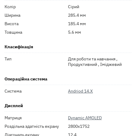
Колір
Сірий
Ширина
285.4 мм
Висота
185.4 мм
Товщина
5.6 мм
Класифікація
Тип
Для роботи та навчання ,
Продуктивний , Іміджевий
Операційна система
Система
Andriod 14.X
Дисплей
Матриця
Dynamic AMOLED
Роздільна здатність екрану
2800x1752
Діагональ екрану
12.4