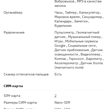
Вибровызов , MP3 в качестве
звонка
Органайзер
Часы , Таймер , Калькулятор ,
Мировое время , Секундомер ,
Календарь , Заметки ,
Будильник
Развлечения
Пульсометр , Геомагнитный
датчик , Музыкальный плеер ,
Игры , Мобильные сервисы
Google , Социальные сети ,
Датчик приближения , Датчик
освещенности , Видеоплеер ,
Компас , Гироскоп , Барометр ,
Акселерометр , Датчик Холла
(магнитного поля)
Сканер отпечатков пальцев
Есть
СИМ-карты
SIM-карта
2
Размеры СИМ-карты
Nano-SIM