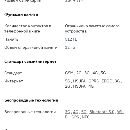
Разъем СИМ-карты
SIM + SIM
Функции памяти
Количество контактов в
Ограничено памятью самого
телефонной книге
устройства
Память
512 ГБ
Объем оперативной памяти
12 ГБ
Стандарт связи/интернет
Стандарт
GSM , 2G , 3G , 4G , 5G
Интернет
5G , HSUPA , GPRS , EDGE , 3G ,
2G , HSDPA , 4G
Беспроводные технологии
Беспроводные технологии
3G
,
4G
,
5G
,
Bluetooth 5.0
,
Wi-
Fi
,
GPS
,
NFC