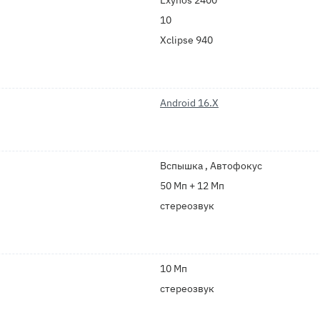
Exynos 2400
10
Xclipse 940
Android 16.X
Вспышка , Автофокус
50 Мп + 12 Мп
стереозвук
10 Мп
стереозвук