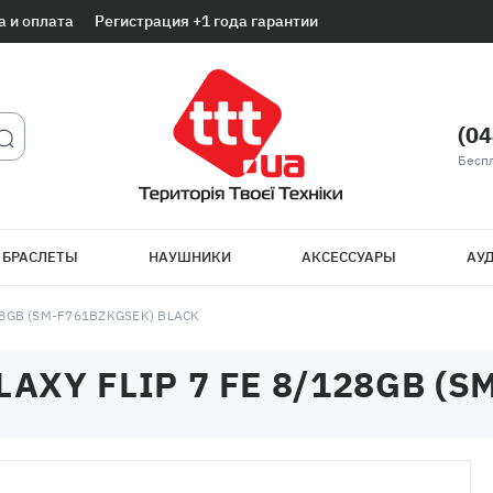
а и оплата
Регистрация +1 года гарантии
(04
Беспл
 БРАСЛЕТЫ
НАУШНИКИ
АКСЕССУАРЫ
АУД
8GB (SM-F761BZKGSEK) BLACK
XY FLIP 7 FE 8/128GB (S