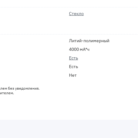
Стекло
Литий-полимерный
4000 мА*ч
Есть
Есть
Нет
елем без уведомления.
дителем.