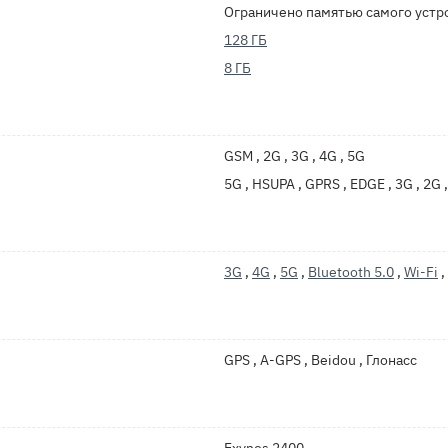
Ограничено памятью самого устр
128 ГБ
8 ГБ
GSM , 2G , 3G , 4G , 5G
5G , HSUPA , GPRS , EDGE , 3G , 2G 
3G
,
4G
,
5G
,
Bluetooth 5.0
,
Wi-Fi
,
GPS , A-GPS , Beidou , Глонасс