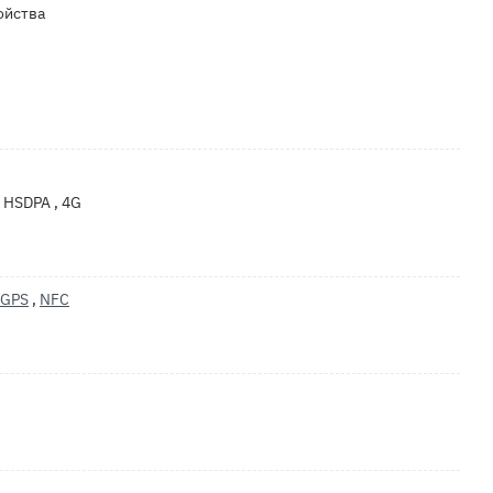
ойства
, HSDPA , 4G
GPS
,
NFC