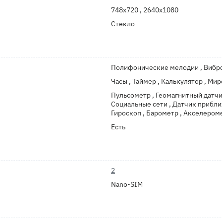
748x720 , 2640x1080
Стекло
Полифонические мелодии , Вибро
Часы , Таймер , Калькулятор , Ми
Пульсометр , Геомагнитный датчи
Социальные сети , Датчик прибли
Гироскоп , Барометр , Акселероме
Есть
2
Nano-SIM