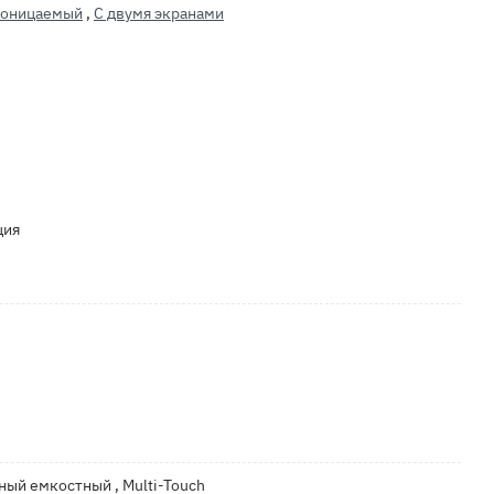
роницаемый
,
С двумя экранами
ция
орный емкостный , Multi-Touch