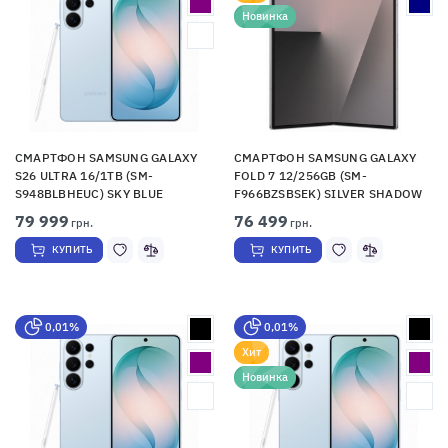
Новинка
СМАРТФОН SAMSUNG GALAXY
СМАРТФОН SAMSUNG GALAXY
S26 ULTRA 16/1TB (SM-
FOLD 7 12/256GB (SM-
S948BLBHEUC) SKY BLUE
F966BZSBSEK) SILVER SHADOW
79 999
76 499
грн.
грн.
КУПИТЬ
КУПИТЬ
0,01%
0,01%
Хит
Новинка