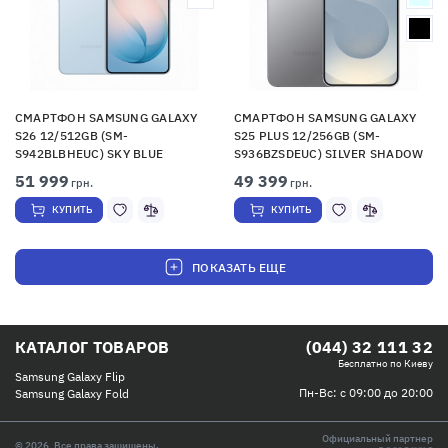
СМАРТФОН SAMSUNG GALAXY
СМАРТФОН SAMSUNG GALAXY
S26 12/512GB (SM-
S25 PLUS 12/256GB (SM-
S942BLBHEUC) SKY BLUE
S936BZSDEUC) SILVER SHADOW
51 999
49 399
грн.
грн.
КУПИТЬ
КУПИТЬ
ПОКАЗАТЬ ЕЩЕ
КАТАЛОГ ТОВАРОВ
(044) 32 111 32
Бесплатно по Киеву
Samsung Galaxy Flip
Пн-Вс: с 09:00 до 20:00
Samsung Galaxy Fold
Официальный партнер
© 2026, Все права защищены.