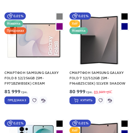
0,01%
0,01%
Новинка
Хит
Предзаказ
Новинка
СМАРТФОН SAMSUNG GALAXY
СМАРТФОН SAMSUNG GALAXY
FOLD 8 12/256GB (SM-
FOLD 7 12/512GB (SM-
F971BZWBSEK) CREAM
F966BZSCSEK) SILVER SHADOW
81 999
80 999
грн.
грн.
89 999
грн.
ПРЕДЗАКАЗ
КУПИТЬ
0,01%
0,01%
Хит