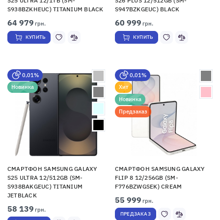
S25 ULTRA 12/1TB (SM-
S26 PLUS 12/512GB (SM-
S938BZKHEUC) TITANIUM BLACK
S947BZKGEUC) BLACK
64 979
60 999
грн.
грн.
КУПИТЬ
КУПИТЬ
0,01%
0,01%
Новинка
Хит
Новинка
Предзаказ
СМАРТФОН SAMSUNG GALAXY
СМАРТФОН SAMSUNG GALAXY
S25 ULTRA 12/512GB (SM-
FLIP 8 12/256GB (SM-
S938BAKGEUC) TITANIUM
F776BZWGSEK) CREAM
JETBLACK
55 999
грн.
58 139
грн.
ПРЕДЗАКАЗ