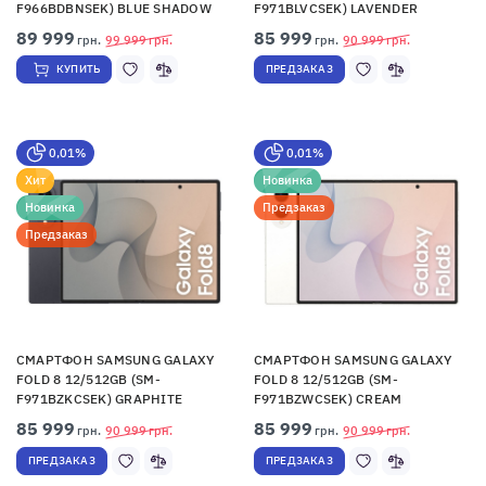
F966BDBNSEK) BLUE SHADOW
F971BLVCSEK) LAVENDER
89 999
85 999
грн.
99 999
грн.
грн.
90 999
грн.
КУПИТЬ
ПРЕДЗАКАЗ
0,01%
0,01%
Хит
Новинка
Новинка
Предзаказ
Предзаказ
СМАРТФОН SAMSUNG GALAXY
СМАРТФОН SAMSUNG GALAXY
FOLD 8 12/512GB (SM-
FOLD 8 12/512GB (SM-
F971BZKCSEK) GRAPHITE
F971BZWCSEK) CREAM
85 999
85 999
грн.
90 999
грн.
грн.
90 999
грн.
ПРЕДЗАКАЗ
ПРЕДЗАКАЗ