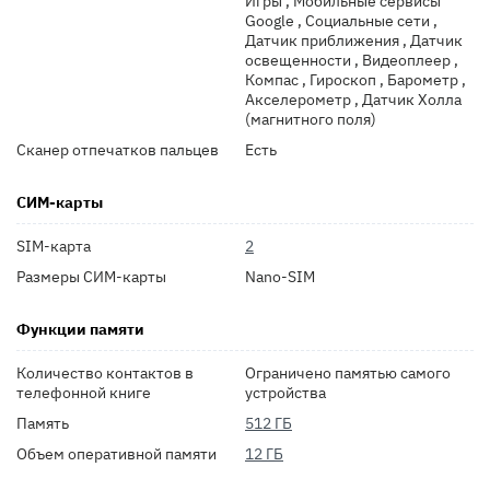
Игры , Мобильные сервисы
Google , Социальные сети ,
Датчик приближения , Датчик
освещенности , Видеоплеер ,
Компас , Гироскоп , Барометр ,
Акселерометр , Датчик Холла
(магнитного поля)
Сканер отпечатков пальцев
Есть
СИМ-карты
SIM-карта
2
Размеры СИМ-карты
Nano-SIM
Функции памяти
Количество контактов в
Ограничено памятью самого
телефонной книге
устройства
Память
512 ГБ
Объем оперативной памяти
12 ГБ