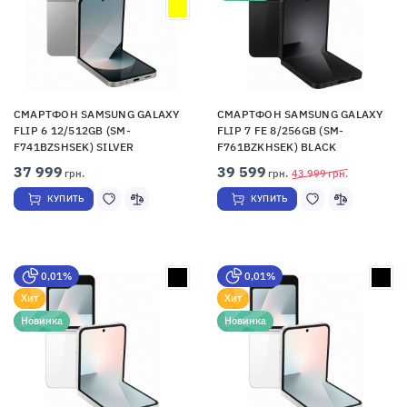
СМАРТФОН SAMSUNG GALAXY
СМАРТФОН SAMSUNG GALAXY
FLIP 6 12/512GB (SM-
FLIP 7 FE 8/256GB (SM-
F741BZSHSEK) SILVER
F761BZKHSEK) BLACK
37 999
39 599
грн.
грн.
43 999
грн.
КУПИТЬ
КУПИТЬ
0,01%
0,01%
Хит
Хит
Новинка
Новинка