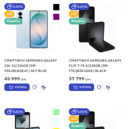
0,01%
0,01%
Хит
Хит
Новинка
Новинка
СМАРТФОН SAMSUNG GALAXY
СМАРТФОН SAMSUNG GALAXY
S26 12/256GB (SM-
FLIP 7 FE 8/128GB (SM-
S942BLBGEUC) SKY BLUE
F761BZKGSEK) BLACK
45 999
37 799
грн.
грн.
КУПИТЬ
КУПИТЬ
0,01%
0,01%
Хит
Новинка