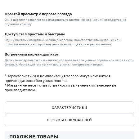
Простой просмотр с первого взгляда
Окно дисплея позволяет просматривать уведомления, звонки и многое другое, не
поднимая крышку.
Доступ стал простым и быстрым
Одним быстрым нажатием на окно дисплея вы можете отвечать на звонки или
приостанавливать воспроизведение музыки — даже с закрытым чехлом.
Встроенный карман для карт
Держите карту под рукой и надежно спрячьте ее в специально спрятанном чехле внутри
футляра. Наслаждайтесь легким доступом к повседневным вещам.
* Характеристики и комплектация товара могут изменяться
производителем без уведомления.
* Магазин не несет ответственности за изменения, внесенные
производителем.
ХАРАКТЕРИСТИКИ
ОТЗЫВЫ ПОКУПАТЕЛЕЙ
ПОХОЖИЕ ТОВАРЫ