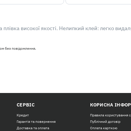
а плівка високої якості. Нелипкий клей: легко вида
ом без повідомлення.
СЕРВІС
КОРИСНА ІНФО
Кредит
Правила користування 
Гарантія та повернення
Публічний договір
Доставка та оплата
Оплата карткою