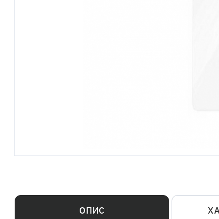
ОПИС
Х