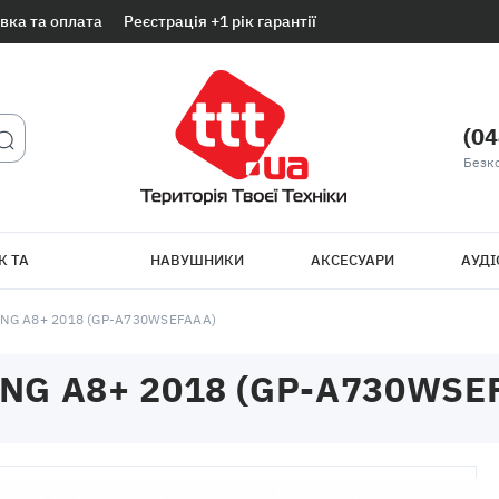
вка та оплата
Реєстрація +1 рік гарантії
(04
Безк
К ТА
НАВУШНИКИ
АКСЕСУАРИ
АУДІ
ТБ
NG A8+ 2018 (GP-A730WSEFAAA)
G A8+ 2018 (GP-A730WSE