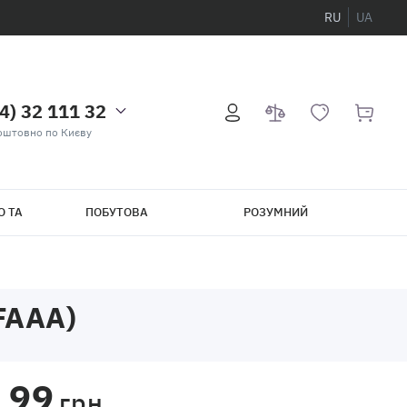
RU
UA
4) 32 111 32
оштовно по Києву
О ТА
ПОБУТОВА
РОЗУМНИЙ
ТЕХНІКА
БУДИНОК
FAAA)
99
грн.