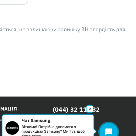
ляється, не залишаючи залишку 3H твердість для
(044) 32 111 32
РМАЦІЯ
Безкоштовно по Києву
сайтом
Чат Samsung
Вітаємо! Потрібна допомога з
Пн-Нд: с 09:00 до 20:00
chat_bubble
продукцією Samsung? Ми тут, щоб
допомогти