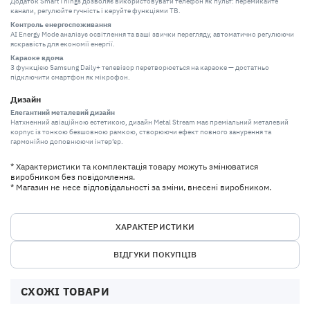
Додаток SmartThings дозволяє використовувати телефон як пульт: перемикайте
канали, регулюйте гучність і керуйте функціями ТВ.
Контроль енергоспоживання
AI Energy Mode аналізує освітлення та ваші звички перегляду, автоматично регулюючи
яскравість для економії енергії.
Караоке вдома
З функцією Samsung Daily+ телевізор перетворюється на караоке — достатньо
підключити смартфон як мікрофон.
Дизайн
Елегантний металевий дизайн
Натхненний авіаційною естетикою, дизайн Metal Stream має преміальний металевий
корпус із тонкою безшовною рамкою, створюючи ефект повного занурення та
гармонійно доповнюючи інтер’єр.
* Характеристики та комплектація товару можуть змінюватися
виробником без повідомлення.
* Магазин не несе відповідальності за зміни, внесені виробником.
ХАРАКТЕРИСТИКИ
ВІДГУКИ ПОКУПЦІВ
СХОЖІ ТОВАРИ