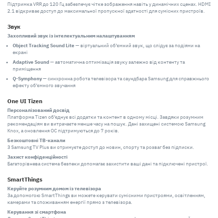
Підтримка VRR до 120 Гц забезпечує чітке зображення навіть у динамічних сценах. HDMI
2.1 відкриває доступ до максимальної пропускної здатності для сумісних пристроїв.
Звук
Захопливий звук із інтелектуальним налаштуванням
Object Tracking Sound Lite
— віртуальний об’ємний звук, що слідує за подіями на
екрані
Adaptive Sound
— автоматична оптимізація звуку залежно від контенту та
приміщення
Q-Symphony
— синхронна робота телевізора та саундбара Samsung для справжнього
ефекту об’ємного звучання
One UI Tizen
Персоналізований досвід
Платформа Tizen об’єднує всі додатки та контент в одному місці. Завдяки розумним
рекомендаціям ви витрачаєте менше часу на пошук. Дані захищені системою Samsung
Knox, а оновлення ОС підтримуються до 7 років.
Безкоштовні ТВ-канали
З Samsung TV Plus ви отримуєте доступ до новин, спорту та розваг без підписки.
Захист конфіденційності
Багаторівнева система безпеки допомагає захистити ваші дані та підключені пристрої.
SmartThings
Керуйте розумним домом із телевізора
За допомогою SmartThings ви можете керувати сумісними пристроями, освітленням,
камерами та споживанням енергії прямо з телевізора.
Керування зі смартфона