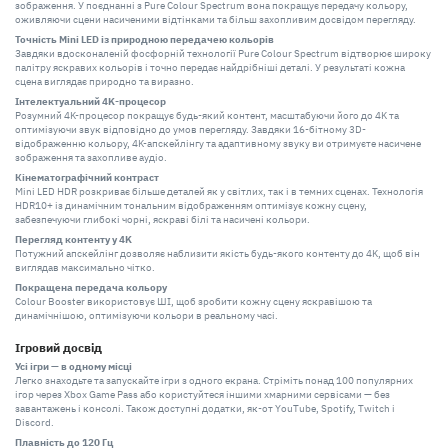
зображення. У поєднанні з Pure Colour Spectrum вона покращує передачу кольору,
оживляючи сцени насиченими відтінками та більш захопливим досвідом перегляду.
Точність Mini LED із природною передачею кольорів
Завдяки вдосконаленій фосфорній технології Pure Colour Spectrum відтворює широку
палітру яскравих кольорів і точно передає найдрібніші деталі. У результаті кожна
сцена виглядає природно та виразно.
Інтелектуальний 4K-процесор
Розумний 4K-процесор покращує будь-який контент, масштабуючи його до 4K та
оптимізуючи звук відповідно до умов перегляду. Завдяки 16-бітному 3D-
відображенню кольору, 4K-апскейлінгу та адаптивному звуку ви отримуєте насичене
зображення та захопливе аудіо.
Кінематографічний контраст
Mini LED HDR розкриває більше деталей як у світлих, так і в темних сценах. Технологія
HDR10+ із динамічним тональним відображенням оптимізує кожну сцену,
забезпечуючи глибокі чорні, яскраві білі та насичені кольори.
Перегляд контенту у 4K
Потужний апскейлінг дозволяє наблизити якість будь-якого контенту до 4K, щоб він
виглядав максимально чітко.
Покращена передача кольору
Colour Booster використовує ШІ, щоб зробити кожну сцену яскравішою та
динамічнішою, оптимізуючи кольори в реальному часі.
Ігровий досвід
Усі ігри — в одному місці
Легко знаходьте та запускайте ігри з одного екрана. Стріміть понад 100 популярних
ігор через Xbox Game Pass або користуйтеся іншими хмарними сервісами — без
завантажень і консолі. Також доступні додатки, як-от YouTube, Spotify, Twitch і
Discord.
Плавність до 120 Гц