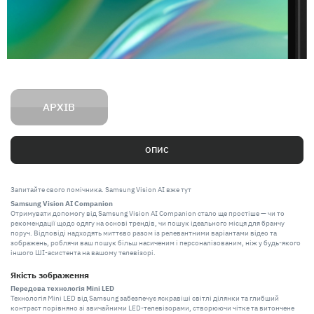
АРХІВ
ОПИС
Запитайте свого помічника. Samsung Vision AI вже тут
Samsung Vision AI Companion
Отримувати допомогу від Samsung Vision AI Companion стало ще простіше — чи то
рекомендації щодо одягу на основі трендів, чи пошук ідеального місця для бранчу
поруч. Відповіді надходять миттєво разом із релевантними варіантами відео та
зображень, роблячи ваш пошук більш насиченим і персоналізованим, ніж у будь-якого
іншого ШІ-асистента на вашому телевізорі.
Якість зображення
Передова технологія Mini LED
Технологія Mini LED від Samsung забезпечує яскравіші світлі ділянки та глибший
контраст порівняно зі звичайними LED-телевізорами, створюючи чітке та витончене