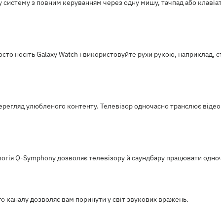
систему з повним керуванням через одну мишу, тачпад або клавіат
о носіть Galaxy Watch і використовуйте рухи рукою, наприклад, ст
перегляд улюбленого контенту. Телевізор одночасно транслює відео
огія Q-Symphony дозволяє телевізору й саундбару працювати одноч
 каналу дозволяє вам поринути у світ звукових вражень.