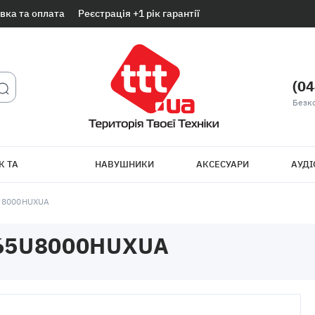
вка та оплата
Реєстрація +1 рік гарантії
(04
Безк
К ТА
НАВУШНИКИ
АКСЕСУАРИ
АУДІ
ТБ
U8000HUXUA
65U8000HUXUA