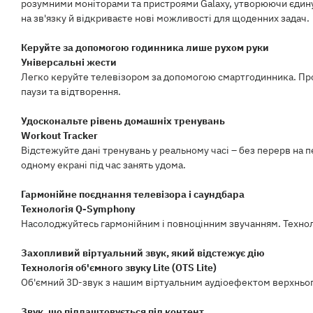
розумними моніторами та пристроями Galaxy, утворюючи єдину 
на зв'язку й відкриваєте нові можливості для щоденних задач.
Керуйте за допомогою годинника лише рухом руки
Універсальні жести
Легко керуйте телевізором за допомогою смартгодинника. Прост
паузи та відтворення.
Удоскональте рівень домашніх тренувань
Workout Tracker
Відстежуйте дані тренувань у реальному часі – без перерв на 
одному екрані під час занять удома.
Гармонійне поєднання телевізора і саундбара
Технологія Q-Symphony
Насолоджуйтесь гармонійним і повноцінним звучанням. Технол
Захопливий віртуальний звук, який відстежує дію
Технологія об'ємного звуку Lite (OTS Lite)
Об'ємний 3D-звук з нашим віртуальним аудіоефектом верхнього
Звук, що підлаштовується під контент