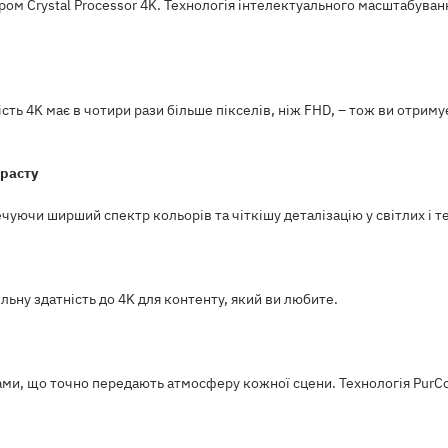
ом Crystal Processor 4K. Технологія інтелектуального масштабуван
ність 4K має в чотири рази більше пікселів, ніж FHD, – тож ви отрим
трасту
ечуючи ширший спектр кольорів та чіткішу деталізацію у світлих і т
ьну здатність до 4K для контенту, який ви любите.
и, що точно передають атмосферу кожної сцени. Технологія PurCo