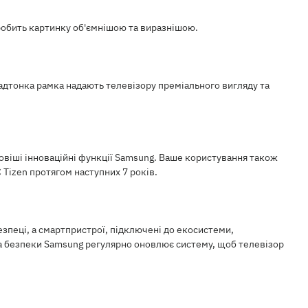
робить картинку об'ємнішою та виразнішою.
надтонка рамка надають телевізору преміального вигляду та
йновіші інноваційні функції Samsung. Ваше користування також
 Tizen протягом наступних 7 років.
езпеці, а смартпристрої, підключені до екосистеми,
а безпеки Samsung регулярно оновлює систему, щоб телевізор