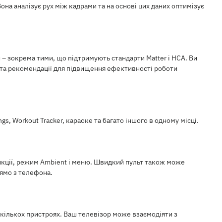
на аналізує рух між кадрами та на основі цих даних оптимізує
– зокрема тими, що підтримують стандарти Matter і HCA. Ви
 та рекомендації для підвищення ефективності роботи
s, Workout Tracker, караоке та багато іншого в одному місці.
нкції, режим Ambient і меню. Швидкий пульт також може
рямо з телефона.
кількох пристроях. Ваш телевізор може взаємодіяти з