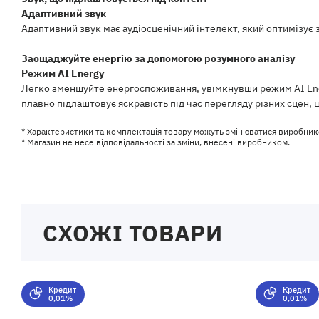
Адаптивний звук
Адаптивний звук має аудіосценічний інтелект, який оптимізує з
Заощаджуйте енергію за допомогою розумного аналізу
Режим AI Energy
Легко зменшуйте енергоспоживання, увімкнувши режим AI Energ
плавно підлаштовує яскравість під час перегляду різних сцен,
* Характеристики та комплектація товару можуть змінюватися виробник
* Магазин не несе відповідальності за зміни, внесені виробником.
СХОЖІ ТОВАРИ
Кредит
Кредит
0,01%
0,01%