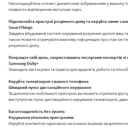
Насолоджуйтесь чітким і динамічним зображенням у вашому теле
плавність відтворення наступних сцен.
Підключайте пристрої розумного дому та керуйте ними з ва
SmartThings
Завдяки вбудованій системі керування розумним домом ваш тел
також можете отримувати важливу інформацію про стан систем
розумного дому.
Покращте свій день, скориставшись послугами експертів зі
Samsung Daily+
Знаходьте застосунки та сервіси для здоров'я, роботи та способ
Керуйте телевізором з вашого телефона
Швидкий пульт дистанційного керування
За допомогою мобільного пристрою ви можете отримати доступ 
виступати як пульт дистанційного керування телевізором, даюч
Багатозадачність без зусиль
Керування кількома пристроями
Керуйте контентом одночасно на кількох екранах за допомогою