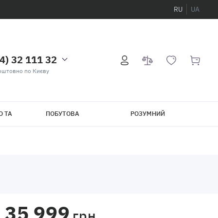
RU
UA
4) 32 111 32
оштовно по Києву
О ТА
ПОБУТОВА
РОЗУМНИЙ
ТЕХНІКА
БУДИНОК
35 999
грн.