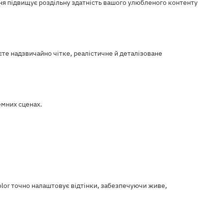
ня підвищує роздільну здатність вашого улюбленого контенту
уєте надзвичайно чітке, реалістичне й деталізоване
емних сценах.
lor точно налаштовує відтінки, забезпечуючи живе,