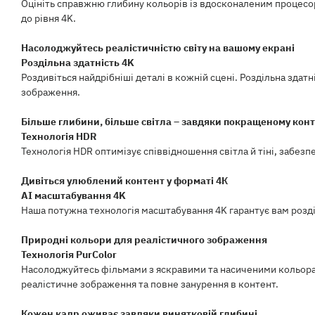
Оцініть справжню глибину кольорів із вдосконаленим процесор
до рівня 4K.
Насолоджуйтесь реалістичністю світу на вашому екрані
Роздільна здатність 4K
Роздивіться найдрібніші деталі в кожній сцені. Роздільна здат
зображення.
Більше глибини, більше світла – завдяки покращеному кон
Технологія HDR
Технологія HDR оптимізує співвідношення світла й тіні, забезп
Дивіться улюблений контент у форматі 4К
AI масштабування 4K
Наша потужна технологія масштабування 4K гарантує вам розділ
Природні кольори для реалістичного зображення
Технологія PurColor
Насолоджуйтесь фільмами з яскравими та насиченими кольорам
реалістичне зображення та повне занурення в контент.
Кожен кадр оживає завдяки винятковій глибині