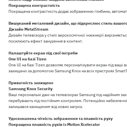
Покращена контрастність
Покращена контрастність додає зображенню глибини, автомати
Вишуканий металевий дизайн, що підкреслює стиль вашого
Дизайн MetalStream
Дизайн телевізора у стилі аерокосмічної інженерії вирізняєт
посилюють ефект занурення в контент.
Налаштуйте екран під свої потреби
One UI на базі Tizen
One UI на базі Tizen дозволяє персоналізувати екран під ваші 
захищено за допомогою Samsung Knox на всіх пристроях SmartTh
Приватність захищено
Samsung Knox Security
Ваші персональні дані на телевізорах Samsung під надійним зах
перебувають під постійним контролем. Потенційно небезпечні
залишався захищеним від нових загроз.
Удосконалена чіткість зображення та плавність руху
Покращена плавність рухів із Motion Xcelerator