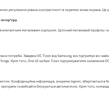
чно регулюючи рівень контрастності в окремих зонах екрана. Це 
 інтер'єру
ься елегантним металевим корпусом. Цілісний металевий профіль і 
власні потреби. Завдяки ОС Tizen від Samsung, він підтримує всі на
ings. Крім того, One UI на базі Tizen підтримуватиме оновлення ОС
истом. Конфіденційна інформація, зокрема паролі, зберігається в б
 програми та вебсайти блокуються автоматично. Крім того, команд