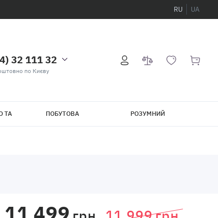
RU
UA
4) 32 111 32
оштовно по Києву
О ТА
ПОБУТОВА
РОЗУМНИЙ
ТЕХНІКА
БУДИНОК
11 499
грн.
11 999
грн.