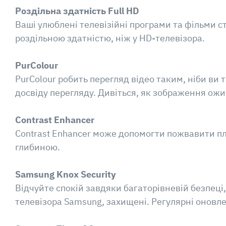
Роздільна здатність Full HD
Ваші улюблені телевізійні програми та фільми с
роздільною здатністю, ніж у HD-телевізора.
PurColour
PurColour робить перегляд відео таким, ніби ви
досвіду перегляду. Дивіться, як зображення ож
Contrast Enhancer
Contrast Enhancer може допомогти пожвавити п
глибиною.
Samsung Knox Security
Відчуйте спокій завдяки багаторівневій безпеці,
телевізора Samsung, захищені. Регулярні оновл