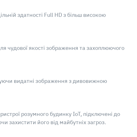
льній здатності Full HD з більш високою
 для чудової якості зображення та захоплюючого
онуючи видатні зображення з дивовижною
пристрої розумного будинку IoT, підключені до
чи захистити його від майбутніх загроз.