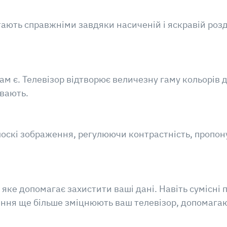
тають справжніми завдяки насиченій і яскравій розді
 там є. Телевізор відтворює величезну гаму кольорів
ивають.
лоскі зображення, регулюючи контрастність, проп
 яке допомагає захистити ваші дані. Навіть сумісні 
ення ще більше зміцнюють ваш телевізор, допомагаю