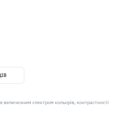
ЦІВ
ся величезним спектром кольорів, контрастності