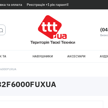
вка та оплата
Реєстрація +1 рік гарантії
(04
Безк
К ТА
НАВУШНИКИ
АКСЕСУАРИ
АУДІ
ТБ
F6000FUXUA
32F6000FUXUA