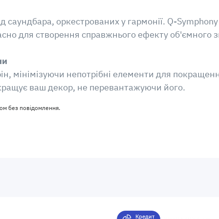
 від саундбара, оркестрованих у гармонії. Q-Sympho
сно для створення справжнього ефекту об'ємного з
ни
н, мінімізуючи непотрібні елементи для покращення
кращує ваш декор, не перевантажуючи його.
ом без повідомлення.
Кредит