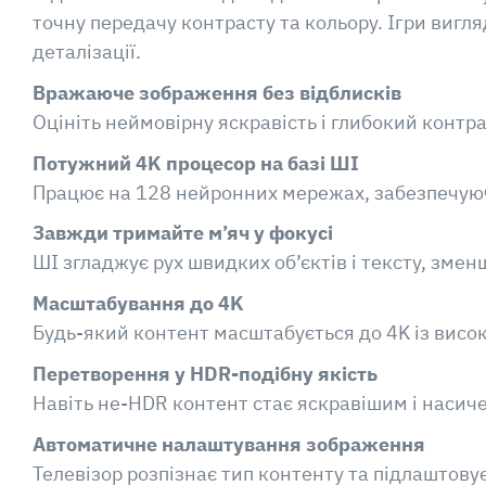
точну передачу контрасту та кольору. Ігри вигл
деталізації.
Вражаюче зображення без відблисків
Оцініть неймовірну яскравість і глибокий контра
Потужний 4K процесор на базі ШІ
Працює на 128 нейронних мережах, забезпечуючи
Завжди тримайте м’яч у фокусі
ШІ згладжує рух швидких об’єктів і тексту, зме
Масштабування до 4K
Будь-який контент масштабується до 4K із висок
Перетворення у HDR-подібну якість
Навіть не-HDR контент стає яскравішим і насич
Автоматичне налаштування зображення
Телевізор розпізнає тип контенту та підлаштову