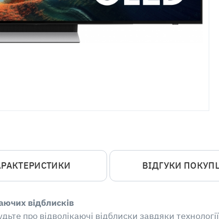
АРАКТЕРИСТИКИ
ВІДГУКИ ПОКУП
аючих відблисків
удьте про відволікаючі відблиски завдяки технології