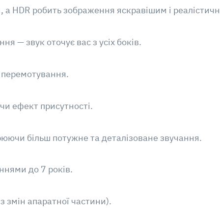
и, а HDR робить зображення яскравішим і реалістич
я — звук оточує вас з усіх боків.
з перемотування.
чи ефект присутності.
рюючи більш потужне та деталізоване звучання.
ннями до 7 років.
з змін апаратної частини).