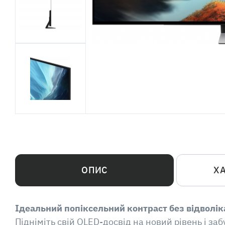
ОПИС
Х
Ідеальний попіксельний контраст без відволік
Підніміть свій OLED-досвід на новий рівень і заб