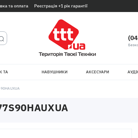
вка та оплата
Реєстрація +1 рік гарантії
(04
Безк
К ТА
НАВУШНИКИ
АКСЕСУАРИ
АУДІ
ТБ
S90HAUXUA
77S90HAUXUA