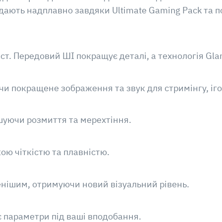
ядають надплавно завдяки Ultimate Gaming Pack та 
ст. Передовий ШІ покращує деталі, а технологія Glar
 покращене зображення та звук для стримінгу, ігор
ншуючи розмиття та мерехтіння.
ою чіткістю та плавністю.
енішим, отримуючи новий візуальний рівень.
є параметри під ваші вподобання.