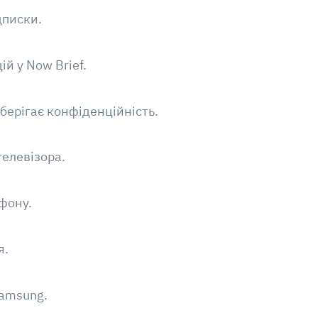
дписки.
й у Now Brief.
берігає конфіденційність.
телевізора.
фону.
я.
Samsung.