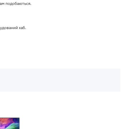
вам подобаються.
будований хаб.