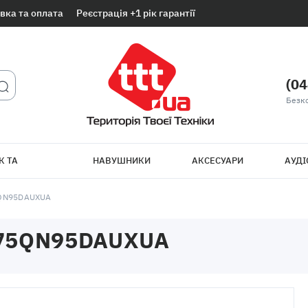
вка та оплата
Реєстрація +1 рік гарантії
(04
Безк
К ТА
НАВУШНИКИ
АКСЕСУАРИ
АУДІ
ТБ
QN95DAUXUA
75QN95DAUXUA