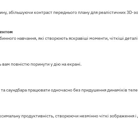
бину, збільшуючи контраст переднього плану для реалістичних 3D-з
тентом
инного навчання, які створюють яскравіші моменти, чіткіші деталі 
вам повністю поринути у дію на екрані.
та саундбара працювати одночасно без придушення динаміків телев
аксимальну продуктивність, створюючи незмінно чіткі зображення і