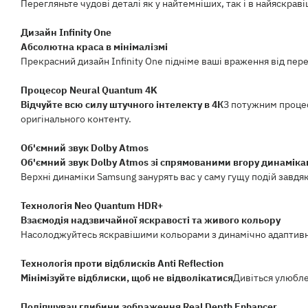
Перегляньте чудові деталі як у найтемніших, так і в найяскрав
Дизайн Infinity One
Абсолютна краса в мінімалізмі
Прекрасний дизайн Infinity One підніме ваші враження від пе
Процесор Neural Quantum 4K
Відчуйте всю силу штучного інтелекту в 4К
З потужним процес
оригінального контенту.
Об'ємний звук Dolby Atmos
Об'ємний звук Dolby Atmos зі спрямованими вгору динамік
Верхні динаміки Samsung занурять вас у саму гущу подій завдя
Технологія Neo Quantum HDR+
Взаємодія надзвичайної яскравості та живого кольору
Насолоджуйтесь яскравішими кольорами з динамічно адаптивн
Технологія проти відблисків Anti Reflection
Мінімізуйте відблиски, щоб не відволікатися
Дивіться улюбле
Поліпшувач глибини зображення Real Depth Enhancer