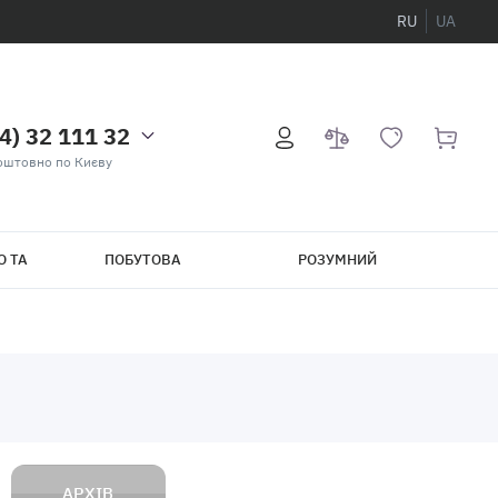
RU
UA
4) 32 111 32
оштовно по Києву
О ТА
ПОБУТОВА
РОЗУМНИЙ
ТЕХНІКА
БУДИНОК
АРХІВ