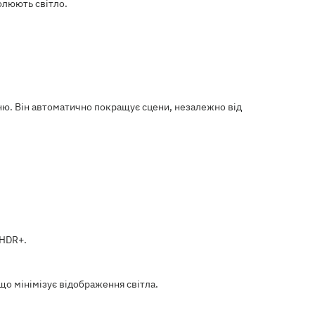
ролюють світло.
ню. Він автоматично покращує сцени, незалежно від
 HDR+.
що мінімізує відображення світла.