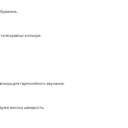
ображень.
та яскравіші кольори.
ізора для гармонійного звучання.
 дуже високу швидкість.