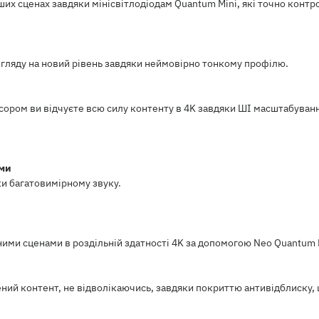
іших сценах завдяки мінісвітлодіодам Quantum Mini, які точно конт
регляду на новий рівень завдяки неймовірно тонкому профілю.
ором ви відчуєте всю силу контенту в 4K завдяки ШІ масштабуван
ами
ки багатовимірному звуку.
ими сценами в роздільній здатності 4K за допомогою Neo Quantum
ний контент, не відволікаючись, завдяки покриттю антивідблиску, 