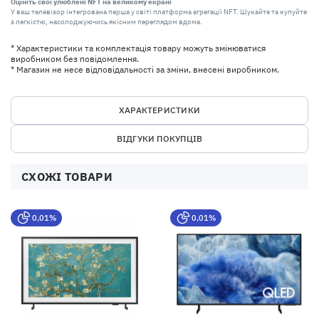
Оцініть свої улюблені NFT на великому екрані
У ваш телевізор інтегрована перша у світі платформа агрегації NFT. Шукайте та купуйте
з легкістю, насолоджуючись якісним переглядом вдома.
* Характеристики та комплектація товару можуть змінюватися
виробником без повідомлення.
* Магазин не несе відповідальності за зміни, внесені виробником.
ХАРАКТЕРИСТИКИ
ВІДГУКИ ПОКУПЦІВ
СХОЖІ ТОВАРИ
0,01%
0,01%