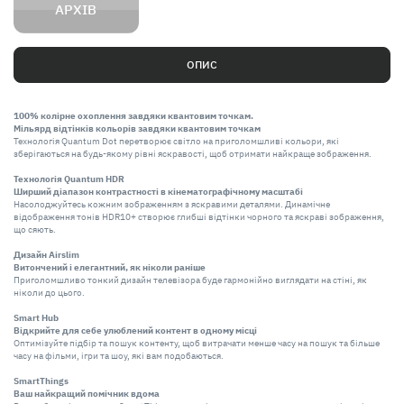
АРХІВ
ОПИС
100% колірне охоплення завдяки квантовим точкам.
Мільярд відтінків кольорів завдяки квантовим точкам
Технологія Quantum Dot перетворює світло на приголомшливі кольори, які
зберігаються на будь-якому рівні яскравості, щоб отримати найкраще зображення.
Технологія Quantum HDR
Ширший діапазон контрастності в кінематографічному масштабі
Насолоджуйтесь кожним зображенням з яскравими деталями. Динамічне
відображення тонів HDR10+ створює глибші відтінки чорного та яскраві зображення,
що сяють.
Дизайн Airslim
Витончений і елегантний, як ніколи раніше
Приголомшливо тонкий дизайн телевізора буде гармонійно виглядати на стіні, як
ніколи до цього.
Smart Hub
Відкрийте для себе улюблений контент в одному місці
Оптимізуйте підбір та пошук контенту, щоб витрачати менше часу на пошук та більше
часу на фільми, ігри та шоу, які вам подобаються.
SmartThings
Ваш найкращий помічник вдома