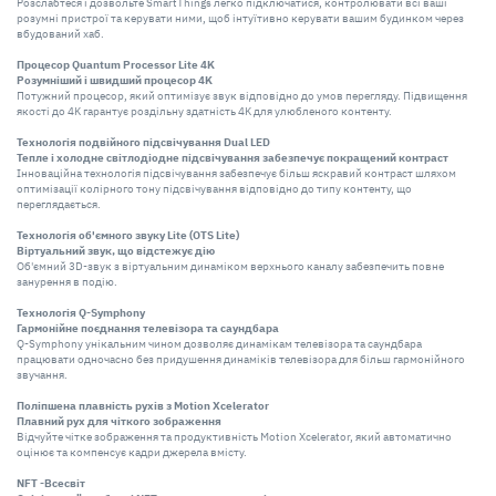
Розслабтеся і дозвольте SmartThings легко підключатися, контролювати всі ваші
розумні пристрої та керувати ними, щоб інтуїтивно керувати вашим будинком через
вбудований хаб.
Процесор Quantum Processor Lite 4K
Розумніший і швидший процесор 4K
Потужний процесор, який оптимізує звук відповідно до умов перегляду. Підвищення
якості до 4K гарантує роздільну здатність 4K для улюбленого контенту.
Технологія подвійного підсвічування Dual LED
Тепле і холодне світлодіодне підсвічування забезпечує покращений контраст
Інноваційна технологія підсвічування забезпечує більш яскравий контраст шляхом
оптимізації колірного тону підсвічування відповідно до типу контенту, що
переглядається.
Технологія об'ємного звуку Lite (OTS Lite)
Віртуальний звук, що відстежує дію
Об'ємний 3D-звук з віртуальним динаміком верхнього каналу забезпечить повне
занурення в подію.
Технологія Q-Symphony
Гармонійне поєднання телевізора та саундбара
Q-Symphony унікальним чином дозволяє динамікам телевізора та саундбара
працювати одночасно без придушення динаміків телевізора для більш гармонійного
звучання.
Поліпшена плавність рухів з Motion Xcelerator
Плавний рух для чіткого зображення
Відчуйте чітке зображення та продуктивність Motion Xcelerator, який автоматично
оцінює та компенсує кадри джерела вмісту.
NFT -Всесвіт