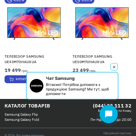
ТЕЛЕВІЗОР SAMSUNG
ТЕЛЕВІЗОР SAMSUNG
UE43M70HAUXUA
UE50M70HAUXUA
19 499
23 499
грн.
грн.
Чат Samsung
КУПИТИ
КУПИТИ
Вітаємо! Потрібна допомога з
продукцією Samsung? Ми тут, щоб
допомогти
КАТАЛОГ ТОВАРІВ
(044) 32 111 32
Безкоштовно по Києву
chat_bubble
Samsung Galaxy Flip
Пн-Нд: с 09:00 до 20:00
Samsung Galaxy Fold
Офіційний партнер
© 2026, Всі права захищені.