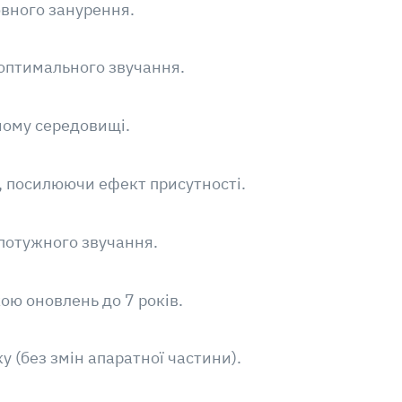
овного занурення.
 оптимального звучання.
ному середовищі.
і, посилюючи ефект присутності.
 потужного звучання.
кою оновлень до 7 років.
 (без змін апаратної частини).