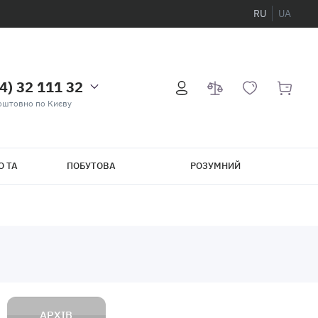
RU
UA
4) 32 111 32
оштовно по Києву
О ТА
ПОБУТОВА
РОЗУМНИЙ
ТЕХНІКА
БУДИНОК
АРХІВ