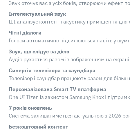
Звук оточує вас з усіх боків, створюючи ефект п
Інтелектуальний звук
ШІ аналізує контент і акустику приміщення для
Чіткі діалоги
Голоси автоматично підсилюються навіть у шум
Звук, що слідує за дією
Аудіо рухається разом із зображенням на екран
Синергія телевізора та саундбара
Телевізор і саундбар працюють разом для більш
Персоналізована Smart TV платформа
One UI Tizen із захистом Samsung Knox і підтрим
7 років оновлень
Система залишатиметься актуальною з 2026 року
Безкоштовний контент