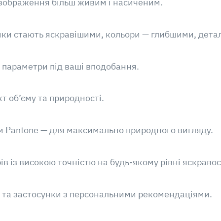
и зображення більш живим і насиченим.
нки стають яскравішими, кольори — глибшими, детал
є параметри під ваші вподобання.
т об’єму та природності.
ми Pantone — для максимально природного вигляду.
в із високою точністю на будь-якому рівні яскравос
іси та застосунки з персональними рекомендаціями.