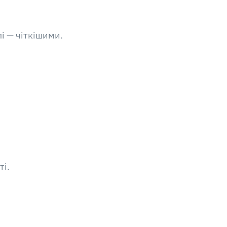
і — чіткішими.
ті.