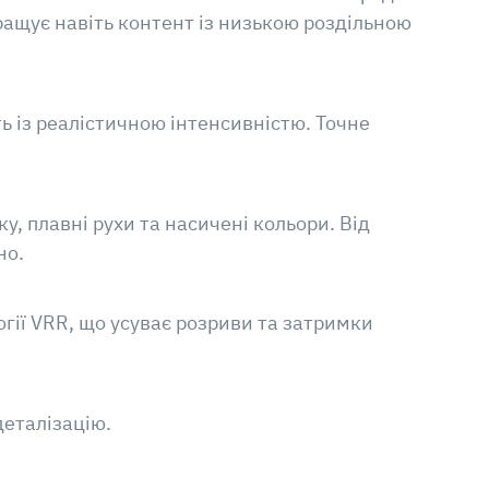
ращує навіть контент із низькою роздільною
ть із реалістичною інтенсивністю. Точне
, плавні рухи та насичені кольори. Від
но.
огії VRR, що усуває розриви та затримки
деталізацію.