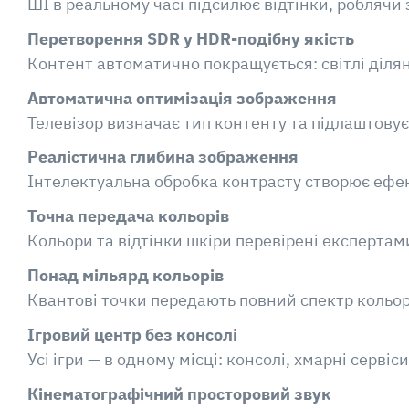
ШІ в реальному часі підсилює відтінки, робляч
Перетворення SDR у HDR-подібну якість
Контент автоматично покращується: світлі діля
Автоматична оптимізація зображення
Телевізор визначає тип контенту та підлаштову
Реалістична глибина зображення
Інтелектуальна обробка контрасту створює ефек
Точна передача кольорів
Кольори та відтінки шкіри перевірені експерта
Понад мільярд кольорів
Квантові точки передають повний спектр кольорі
Ігровий центр без консолі
Усі ігри — в одному місці: консолі, хмарні серв
Кінематографічний просторовий звук