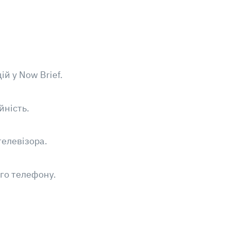
й у Now Brief.
йність.
телевізора.
ого телефону.