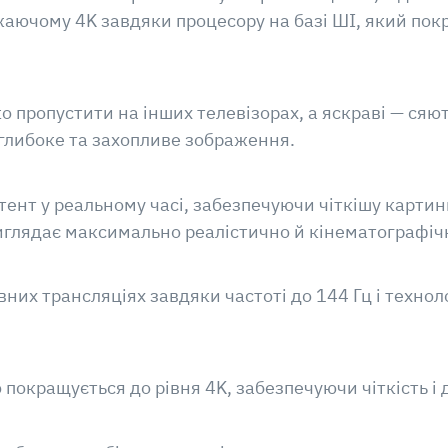
жаючому 4K завдяки процесору на базі ШІ, який пок
ко пропустити на інших телевізорах, а яскраві — сяю
глибоке та захопливе зображення.
ент у реальному часі, забезпечуючи чіткішу картинку
иглядає максимально реалістично й кінематографіч
них трансляціях завдяки частоті до 144 Гц і технол
покращується до рівня 4K, забезпечуючи чіткість і 