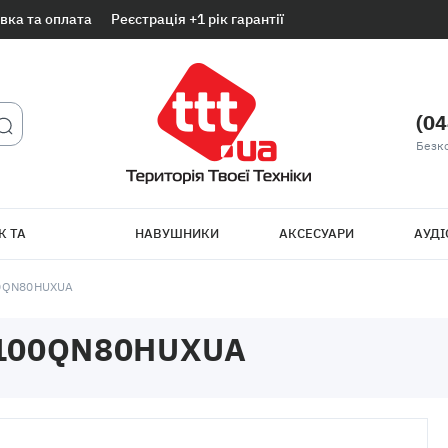
вка та оплата
Реєстрація +1 рік гарантії
(04
Безк
К ТА
НАВУШНИКИ
АКСЕСУАРИ
АУДІ
ТБ
0QN80HUXUA
100QN80HUXUA