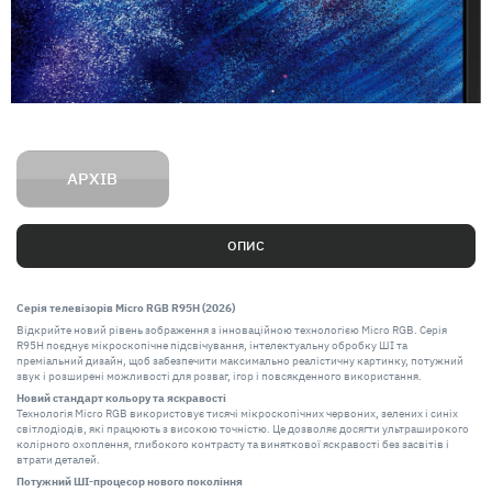
АРХІВ
ОПИС
Серія телевізорів Micro RGB R95H (2026)
Відкрийте новий рівень зображення з інноваційною технологією Micro RGB. Серія
R95H поєднує мікроскопічне підсвічування, інтелектуальну обробку ШІ та
преміальний дизайн, щоб забезпечити максимально реалістичну картинку, потужний
звук і розширені можливості для розваг, ігор і повсякденного використання.
Новий стандарт кольору та яскравості
Технологія Micro RGB використовує тисячі мікроскопічних червоних, зелених і синіх
світлодіодів, які працюють з високою точністю. Це дозволяє досягти ультраширокого
колірного охоплення, глибокого контрасту та виняткової яскравості без засвітів і
втрати деталей.
Потужний ШІ-процесор нового покоління