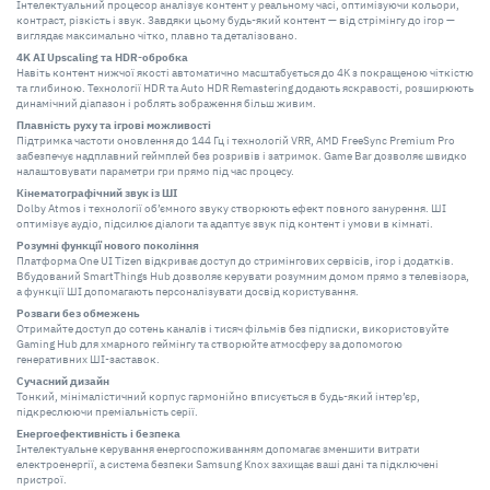
Інтелектуальний процесор аналізує контент у реальному часі, оптимізуючи кольори,
контраст, різкість і звук. Завдяки цьому будь-який контент — від стрімінгу до ігор —
виглядає максимально чітко, плавно та деталізовано.
4K AI Upscaling та HDR-обробка
Навіть контент нижчої якості автоматично масштабується до 4K з покращеною чіткістю
та глибиною. Технології HDR та Auto HDR Remastering додають яскравості, розширюють
динамічний діапазон і роблять зображення більш живим.
Плавність руху та ігрові можливості
Підтримка частоти оновлення до 144 Гц і технологій VRR, AMD FreeSync Premium Pro
забезпечує надплавний геймплей без розривів і затримок. Game Bar дозволяє швидко
налаштовувати параметри гри прямо під час процесу.
Кінематографічний звук із ШІ
Dolby Atmos і технології об’ємного звуку створюють ефект повного занурення. ШІ
оптимізує аудіо, підсилює діалоги та адаптує звук під контент і умови в кімнаті.
Розумні функції нового покоління
Платформа One UI Tizen відкриває доступ до стримінгових сервісів, ігор і додатків.
Вбудований SmartThings Hub дозволяє керувати розумним домом прямо з телевізора,
а функції ШІ допомагають персоналізувати досвід користування.
Розваги без обмежень
Отримайте доступ до сотень каналів і тисяч фільмів без підписки, використовуйте
Gaming Hub для хмарного геймінгу та створюйте атмосферу за допомогою
генеративних ШІ-заставок.
Сучасний дизайн
Тонкий, мінімалістичний корпус гармонійно вписується в будь-який інтер’єр,
підкреслюючи преміальність серії.
Енергоефективність і безпека
Інтелектуальне керування енергоспоживанням допомагає зменшити витрати
електроенергії, а система безпеки Samsung Knox захищає ваші дані та підключені
пристрої.