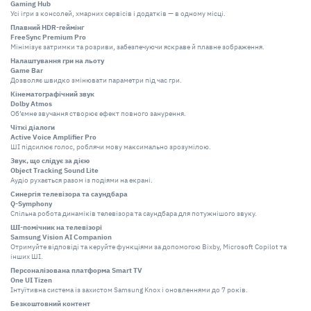
Gaming Hub
Усі ігри з консолей, хмарних сервісів і додатків — в одному місці.
Плавний HDR-геймінг
FreeSync Premium Pro
Мінімізує затримки та розриви, забезпечуючи яскраве й плавне зображення.
Налаштування гри на льоту
Game Bar
Дозволяє швидко змінювати параметри під час гри.
Кінематографічний звук
Dolby Atmos
Об’ємне звучання створює ефект повного занурення.
Чіткі діалоги
Active Voice Amplifier Pro
ШІ підсилює голос, роблячи мову максимально зрозумілою.
Звук, що слідує за дією
Object Tracking Sound Lite
Аудіо рухається разом із подіями на екрані.
Синергія телевізора та саундбара
Q-Symphony
Спільна робота динаміків телевізора та саундбара для потужнішого звуку.
ШІ-помічник на телевізорі
Samsung Vision AI Companion
Отримуйте відповіді та керуйте функціями за допомогою Bixby, Microsoft Copilot та
інших ШІ.
Персоналізована платформа Smart TV
One UI Tizen
Інтуїтивна система із захистом Samsung Knox і оновленнями до 7 років.
Безкоштовний контент