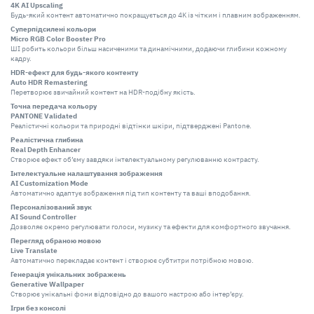
4K AI Upscaling
Будь-який контент автоматично покращується до 4K із чітким і плавним зображенням.
Суперпідсилені кольори
Micro RGB Color Booster Pro
ШІ робить кольори більш насиченими та динамічними, додаючи глибини кожному
кадру.
HDR-ефект для будь-якого контенту
Auto HDR Remastering
Перетворює звичайний контент на HDR-подібну якість.
Точна передача кольору
PANTONE Validated
Реалістичні кольори та природні відтінки шкіри, підтверджені Pantone.
Реалістична глибина
Real Depth Enhancer
Створює ефект об’єму завдяки інтелектуальному регулюванню контрасту.
Інтелектуальне налаштування зображення
AI Customization Mode
Автоматично адаптує зображення під тип контенту та ваші вподобання.
Персоналізований звук
AI Sound Controller
Дозволяє окремо регулювати голоси, музику та ефекти для комфортного звучання.
Перегляд обраною мовою
Live Translate
Автоматично перекладає контент і створює субтитри потрібною мовою.
Генерація унікальних зображень
Generative Wallpaper
Створює унікальні фони відповідно до вашого настрою або інтер’єру.
Ігри без консолі