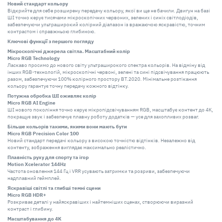
Новий стандарт кольору
Відкрийте для себе розширену передачу кольору, якої ви ще не бачили. Двигун на базі
ШІ точно керує тисячами мікроскопічних червоних, зелених і синіх світлодіодів,
забезпечуючи ультраширокий колірний діапазон із вражаючою яскравістю, точним
контрастом і справжньою глибиною.
Ключові функції з першого погляду
Мікроскопічні джерела світла. Масштабний колір
Micro RGB Technology
Ласкаво просимо до нового світу ультраширокого спектра кольорів. На відміну від
інших RGB-технологій, мікроскопічні червоні, зелені та сині підсвічування працюють
разом, забезпечуючи 100% колірного простору BT.2020. Мінімальне розтікання
кольору гарантує точну передачу кожного відтінку.
Потужна обробка ШІ оживляє колір
Micro RGB AI Engine
ШІ нового покоління точно керує мікропідсвічуванням RGB, масштабує контент до 4K,
покращує звук і забезпечує плавну роботу додатків — усе для захопливих розваг.
Більше кольорів такими, якими вони мають бути
Micro RGB Precision Color 100
Новий стандарт передачі кольору з високою точністю відтінків. Незалежно від
контенту, зображення виглядає максимально реалістично.
Плавність руху для спорту та ігор
Motion Xcelerator 144Hz
Частота оновлення 144 Гц і VRR усувають затримки та розриви, забезпечуючи
надплавний геймплей.
Яскравіші світлі та глибші темні сцени
Micro RGB HDR+
Розкриває деталі у найяскравіших і найтемніших сценах, створюючи виразний
контраст і глибину.
Масштабування до 4K