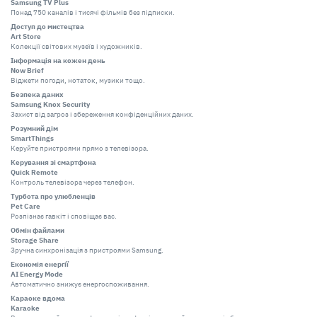
Samsung TV Plus
Понад 750 каналів і тисячі фільмів без підписки.
Доступ до мистецтва
Art Store
Колекції світових музеїв і художників.
Інформація на кожен день
Now Brief
Віджети погоди, нотаток, музики тощо.
Безпека даних
Samsung Knox Security
Захист від загроз і збереження конфіденційних даних.
Розумний дім
SmartThings
Керуйте пристроями прямо з телевізора.
Керування зі смартфона
Quick Remote
Контроль телевізора через телефон.
Турбота про улюбленців
Pet Care
Розпізнає гавкіт і сповіщає вас.
Обмін файлами
Storage Share
Зручна синхронізація з пристроями Samsung.
Економія енергії
AI Energy Mode
Автоматично знижує енергоспоживання.
Караоке вдома
Karaoke