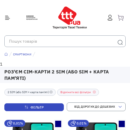
СМАРТФОНИ
1
РОЗ'ЄМ СІМ-КАРТИ 2 SIM (АБО SIM + КАРТА
ПАМ'ЯТІ)
2 SIM (або SIM + карта пам'яті)
Відмінити всі фільтри
ФІЛЬТР
0,01%
0,01%