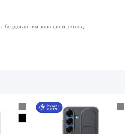
о бездоганний зовнішній вигляд.
Кредит
0,01%