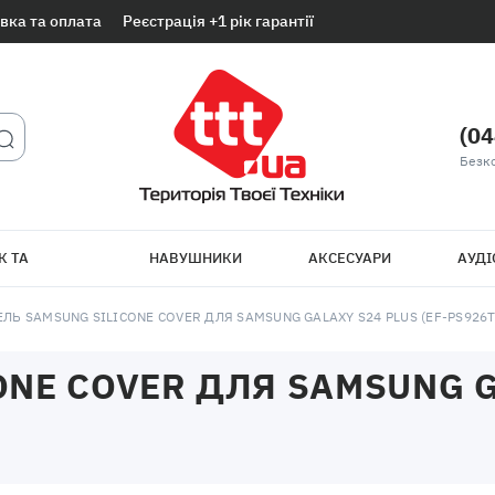
вка та оплата
Реєстрація +1 рік гарантії
(04
Безк
К ТА
НАВУШНИКИ
АКСЕСУАРИ
АУДІ
ТБ
ЛЬ SAMSUNG SILICONE COVER ДЛЯ SAMSUNG GALAXY S24 PLUS (EF-PS92
NE COVER ДЛЯ SAMSUNG GA