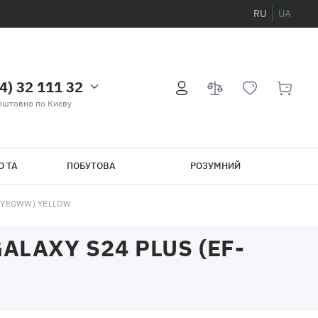
RU
UA
4) 32 111 32
оштовно по Києву
О ТА
ПОБУТОВА
РОЗУМНИЙ
ТЕХНІКА
БУДИНОК
6TYEGWW) YELLOW
LAXY S24 PLUS (EF-