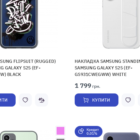
SUNG FLIPSUIT (RUGGED)
НАКЛАДКА SAMSUNG STANDI
 GALAXY S25 (EF-
SAMSUNG GALAXY S25 (EF-
W) BLACK
GS931CWEGWW) WHITE
1 799
грн.
ИТИ
КУПИТИ
Кредит
0,01%