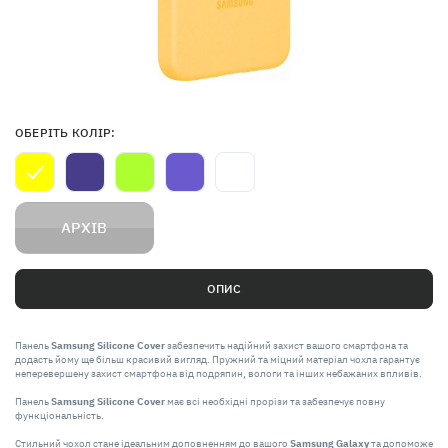
ОБЕРІТЬ КОЛІР:
АРХІВ
ОПИС
Панель
Samsung Silicone Cover
забезпечить надійний захист вашого смартфона та
додасть йому ще більш красивий вигляд. Пружний та міцний матеріал чохла гарантує
неперевершену захист смартфона від подряпин, вологи та інших небажаних впливів.
Панель
Samsung Silicone Cover
має всі необхідні прорізи та забезпечує повну
функціональність.
Стильний чохол стане ідеальним доповненням до вашого
Samsung Galaxy
та допоможе