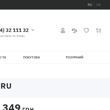
RU
UA
4) 32 111 32
оштовно по Києву
О ТА
ПОБУТОВА
РОЗУМНИЙ
ТЕХНІКА
БУДИНОК
GRU
349
грн.