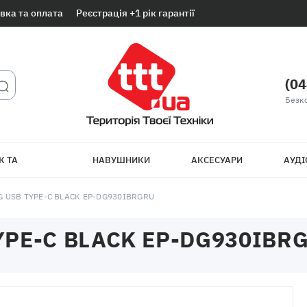
вка та оплата
Реєстрація +1 рік гарантії
(04
Безк
К ТА
НАВУШНИКИ
АКСЕСУАРИ
АУДІ
ТБ
 USB TYPE-C BLACK EP-DG930IBRGRU
PE-C BLACK EP-DG930IBR