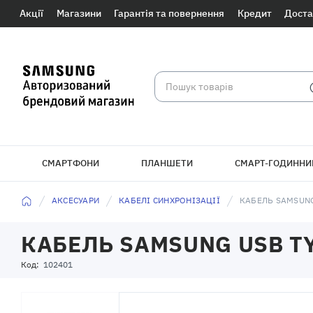
Акції
Магазини
Гарантія та повернення
Кредит
Доста
СМАРТФОНИ
ПЛАНШЕТИ
СМАРТ-ГОДИННИ
БРАСЛЕТИ
АКСЕСУАРИ
КАБЕЛІ СИНХРОНІЗАЦІЇ
КАБЕЛЬ SAMSUNG
КАБЕЛЬ SAMSUNG USB TY
Код:
102401