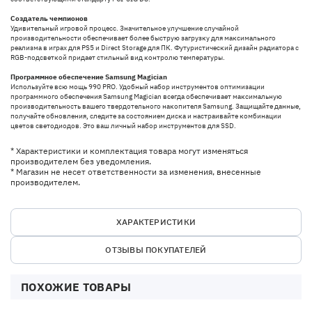
Создатель чемпионов
Удивительный игровой процесс. Значительное улучшение случайной
производительности обеспечивает более быструю загрузку для максимального
реализма в играх для PS5 и Direct Storage для ПК. Футуристический дизайн радиатора с
RGB-подсветкой придает стильный вид контролю температуры.
Программное обеспечение Samsung Magician
Используйте всю мощь 990 PRO. Удобный набор инструментов оптимизации
программного обеспечения Samsung Magician всегда обеспечивает максимальную
производительность вашего твердотельного накопителя Samsung. Защищайте данные,
получайте обновления, следите за состоянием диска и настраивайте комбинации
цветов светодиодов. Это ваш личный набор инструментов для SSD.
* Характеристики и комплектация товара могут изменяться
производителем без уведомления.
* Магазин не несет ответственности за изменения, внесенные
производителем.
ХАРАКТЕРИСТИКИ
ОТЗЫВЫ ПОКУПАТЕЛЕЙ
ПОХОЖИЕ ТОВАРЫ