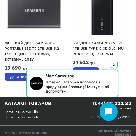
ЖЕСТКИЙ ДИСК SAMSUNG
SSD ДИСК SAMSUNG T5 EVO
PORTABLE SSD T7 2TB USB 3.2
4TB USB TYPE-C 3D QLC (MU-
TYPE-C (MU-PC2T0T/WW)
PH4T0S/EU) EXTERNAL
EXTERNAL GREY
24 612
грн.
19 690
грн.
КУПИТЬ
Чат Samsung
КУПИТЬ
Вітаємо! Потрібна допомога з
продукцією Samsung? Ми тут, щоб
допомогти
КАТАЛОГ ТОВАРОВ
(044) 32 111 32
Бесплатно по Киеву
chat_bubble
Samsung Galaxy Flip
Пн-Вс: с 09:00 до 20:00
Samsung Galaxy Fold
Официальный партнер
© 2026, Все права защищены.