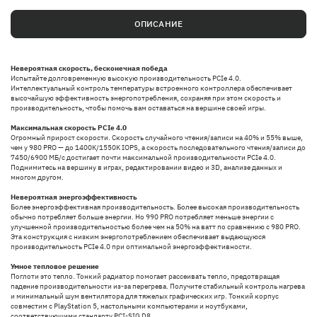
ОПИСАНИЕ
Невероятная скорость, бесконечная победа
Испытайте долговременную высокую производительность PCIe 4.0.
Интеллектуальный контроль температуры встроенного контроллера обеспечивает
высочайшую эффективность энергопотребления, сохраняя при этом скорость и
производительность, чтобы помочь вам оставаться на вершине своей игры.
Максимальная скорость PCIe 4.0
Огромный прирост скорости. Скорость случайного чтения/записи на 40% и 55% выше,
чем у 980 PRO — до 1400K/1550K IOPS, а скорость последовательного чтения/записи до
7450/6900 МБ/с достигает почти максимальной производительности PCIe 4.0.
Поднимитесь на вершину в играх, редактировании видео и 3D, анализе данных и
многом другом.
Невероятная энергоэффективность
Более энергоэффективная производительность. Более высокая производительность
обычно потребляет больше энергии. Но 990 PRO потребляет меньше энергии с
улучшенной производительностью более чем на 50% на ватт по сравнению с 980 PRO.
Эта конструкция с низким энергопотреблением обеспечивает выдающуюся
производительность PCIe 4.0 при оптимальной энергоэффективности.
Умное тепловое решение
Поглоти это тепло. Тонкий радиатор помогает рассеивать тепло, предотвращая
падение производительности из-за перегрева. Получите стабильный контроль нагрева
и минимальный шум вентилятора для тяжелых графических игр. Тонкий корпус
совместим с PlayStation 5, настольными компьютерами и ноутбуками,
соответствующими стандарту PCI-SIG D8.