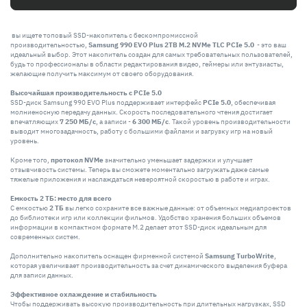
вы ищете топовый SSD-накопитель с бескомпромиссной
производительностью,
Samsung 990 EVO Plus 2TB M.2 NVMe TLC PCIe 5.0
- это ваш
идеальный выбор. Этот накопитель создан для самых требовательных пользователей,
будь то профессионалы в области редактирования видео, геймеры или энтузиасты,
желающие получить максимум от своего оборудования.
Высочайшая производительность с PCIe 5.0
SSD-диск Samsung 990 EVO Plus поддерживает интерфейс
PCIe 5.0
, обеспечивая
молниеносную передачу данных. Скорость последовательного чтения достигает
впечатляющих
7 250 МБ/с
, а записи -
6 300 МБ/с
. Такой уровень производительности
выводит многозадачность, работу с большими файлами и загрузку игр на новый
уровень.
Кроме того,
протокол NVMe
значительно уменьшает задержки и улучшает
отзывчивость системы. Теперь вы сможете моментально загружать даже самые
тяжелые приложения и наслаждаться невероятной скоростью в работе и играх.
Емкость 2 ТБ: место для всего
С емкостью
2 ТБ
вы легко сохраните все важные данные: от объемных медиапроектов
до библиотеки игр или коллекции фильмов. Удобство хранения больших объемов
информации в компактном формате M.2 делает этот SSD-диск идеальным для
современных систем.
Дополнительно накопитель оснащен фирменной системой
Samsung TurboWrite
,
которая увеличивает производительность за счет динамического выделения буфера
для записи данных.
Эффективное охлаждение и стабильность
Чтобы поддерживать высокую производительность при длительных нагрузках, SSD