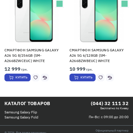
СМАРТФОН SAMSUNG GALAXY
СМАРТФОН SAMSUNG GALAXY
A26 5G 8/256GB (SM-
A26 5G 6/128GB (SM-
A266BZWCEUC) WHITE
A266BZWBEUC) WHITE
12 999
10 999
грн.
грн.
КУПИТЬ
КУПИТЬ
КАТАЛОГ ТОВАРОВ
(044) 32 111 32
Бесплатно по Киеву
Samsung Galaxy Flip
Пн-Вс: с 09:00 до 20:00
Samsung Galaxy Fold
Официальный партнер
© 2026, Все права защищены.