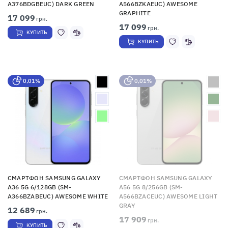
A376BDGBEUC) DARK GREEN
A566BZKAEUC) AWESOME
GRAPHITE
17 099
грн.
17 099
грн.
КУПИТЬ
КУПИТЬ
0,01%
0,01%
СМАРТФОН SAMSUNG GALAXY
СМАРТФОН SAMSUNG GALAXY
A36 5G 6/128GB (SM-
A56 5G 8/256GB (SM-
A366BZABEUC) AWESOME WHITE
A566BZACEUC) AWESOME LIGHT
GRAY
12 689
грн.
17 909
грн.
КУПИТЬ