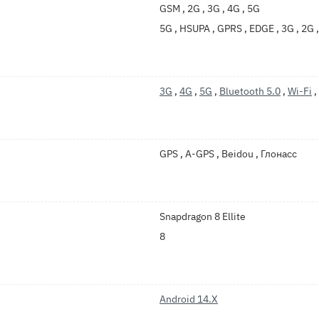
GSM , 2G , 3G , 4G , 5G
5G , HSUPA , GPRS , EDGE , 3G , 2G 
3G
,
4G
,
5G
,
Bluetooth 5.0
,
Wi-Fi
,
GPS , A-GPS , Beidou , Глонасс
Snapdragon 8 Ellite
8
Android 14.X