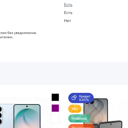
Есть
Есть
Нет
елем без уведомления.
дителем.
Кредит
0,01%
Хит
Новинка