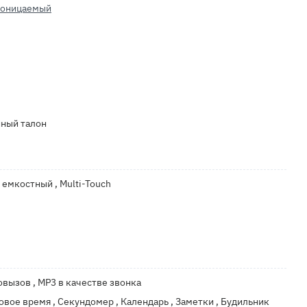
роницаемый
йный талон
 емкостный , Multi-Touch
вызов , MP3 в качестве звонка
ровое время , Секундомер , Календарь , Заметки , Будильник