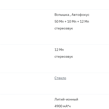
Вспышка , Автофокус
50 Мп + 10 Мп + 12 Мп
стереозвук
12 Мп
стереозвук
Стекло
Литий-ионный
4900 мА*ч