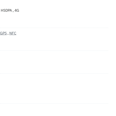
, HSDPA , 4G
GPS
,
NFC