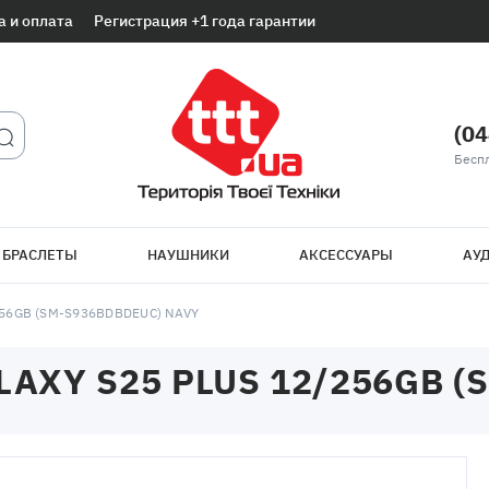
а и оплата
Регистрация +1 года гарантии
(04
Беспл
 БРАСЛЕТЫ
НАУШНИКИ
АКСЕССУАРЫ
АУД
56GB (SM-S936BDBDEUC) NAVY
XY S25 PLUS 12/256GB (